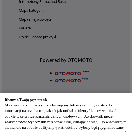
Internetowy Samochód Roku
Mapa kategorii
Mapa miejscowości
Kariera
Części - dobre praktyki
Powered by OTOMOTO
Dbamy o Twoją prywatność
My i nasi
375
partnerzy przechowujemy lub uzyskujemy dostęp do
informacji na urządzeniu, takich jak unikalne identyfikatory w plikach
cookie w celu przetwarzania danych osobowych. Użytkownik może
Nasze aplikacje w twoim telefonie
zaakceptować wybory lub zarządzać nimi, klikając poniżej lub w dowolnym
momencie na stronie polityki prywatności. Te wybory będą sygnalizowane