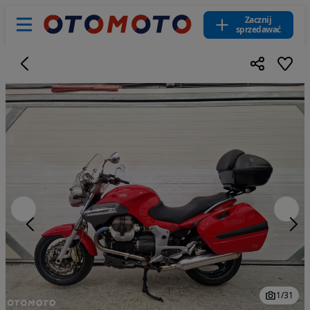
Zacznij
sprzedawać
1
/
31