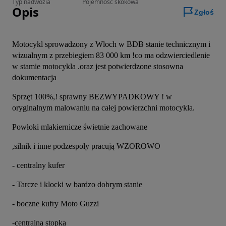
Typ nadwozia
Pojemność skokowa
Opis
Zgłoś
Motocykl sprowadzony z Wloch w BDB stanie technicznym i 
wizualnym z przebiegiem 83 000 km !co ma odzwierciedlenie 
w stamie motocykla .oraz jest potwierdzone stosowna 
dokumentacja
Sprzęt 100%,! sprawny BEZWYPADKOWY ! w 
oryginalnym malowaniu na całej powierzchni motocykla.
Powłoki mlakiernicze świetnie zachowane
,silnik i inne podzespoły pracują WZOROWO
- centralny kufer
- Tarcze i klocki w bardzo dobrym stanie
- boczne kufry Moto Guzzi
-centralna stopka