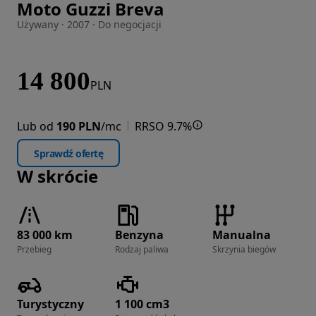
Moto Guzzi Breva
Zdjęcie 1 z 31
Używany · 2007 · Do negocjacji
14 800
PLN
Lub od
190 PLN
/mc
RRSO 9.7%
Sprawdź ofertę
W skrócie
83 000 km
Benzyna
Manualna
Przebieg
Rodzaj paliwa
Skrzynia biegów
Turystyczny
1 100 cm3