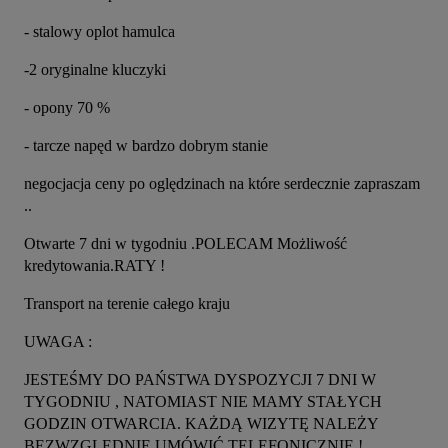
- stalowy oplot hamulca
-2 oryginalne kluczyki
- opony 70 %
- tarcze napęd w bardzo dobrym stanie
negocjacja ceny po oględzinach na które serdecznie zapraszam 
..
Otwarte 7 dni w tygodniu .POLECAM Możliwość 
kredytowania.RATY !
Transport na terenie całego kraju
UWAGA :
JESTEŚMY DO PAŃSTWA DYSPOZYCJI 7 DNI W 
TYGODNIU , NATOMIAST NIE MAMY STAŁYCH 
GODZIN OTWARCIA. KAŻDĄ WIZYTĘ NALEŻY 
BEZWZGLĘDNIE UMÓWIĆ TELEFONICZNIE !