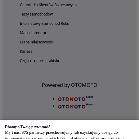
Cennik dla Klientów Biznesowych
Testy samochodów
Internetowy Samochód Roku
Mapa kategorii
Mapa miejscowości
Kariera
Części - dobre praktyki
Powered by OTOMOTO
Dbamy o Twoją prywatność
My i nasi
375
partnerzy przechowujemy lub uzyskujemy dostęp do
informacji na urządzeniu, takich jak unikalne identyfikatory w plikach