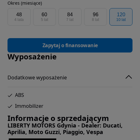
Okres (miesiące)
48
60
84
96
120
4 lata
5 lat
7 lat
8 lat
10 lat
Zapytaj o finansowanie
Wyposażenie
Dodatkowe wyposażenie
ABS
Immobilizer
Informacje o sprzedającym
LIBERTY MOTORS Gdynia - Dealer: Ducati,
Aprilia, Moto Guzzi, Piaggio, Vespa