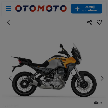
Zacznij
sprzedawać
1
/
5