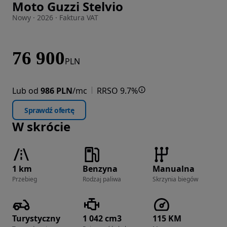
Moto Guzzi Stelvio
Zdjęcie 1 z 5
Nowy · 2026 · Faktura VAT
76 900
PLN
Lub od
986 PLN
/mc
RRSO 9.7%
Sprawdź ofertę
W skrócie
1 km
Benzyna
Manualna
Przebieg
Rodzaj paliwa
Skrzynia biegów
Turystyczny
1 042 cm3
115 KM