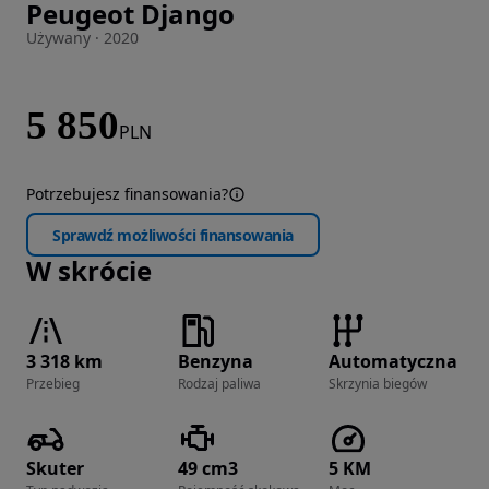
Peugeot Django
Zdjęcie 1 z 32
Używany · 2020
5 850
PLN
Potrzebujesz finansowania?
Sprawdź możliwości finansowania
W skrócie
3 318 km
Benzyna
Automatyczna
Przebieg
Rodzaj paliwa
Skrzynia biegów
Skuter
49 cm3
5 KM