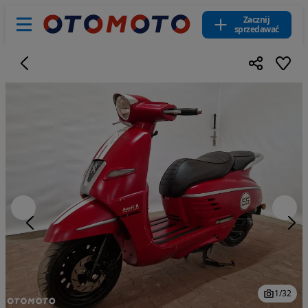
Zacznij
sprzedawać
1
/
32