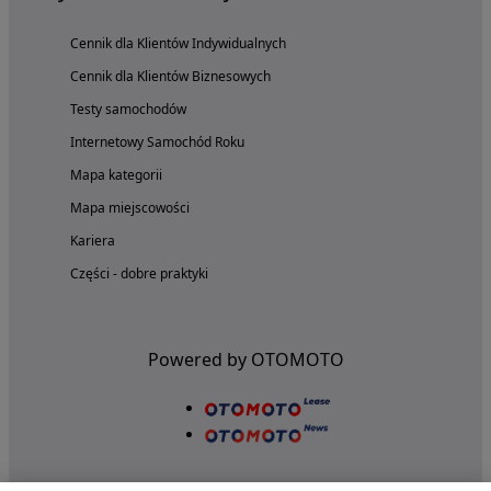
Cennik dla Klientów Indywidualnych
Cennik dla Klientów Biznesowych
Testy samochodów
Internetowy Samochód Roku
Mapa kategorii
Mapa miejscowości
Kariera
Części - dobre praktyki
Powered by OTOMOTO