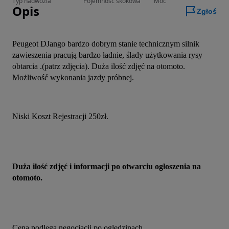
Typ nadwozia
Pojemność skokowa
Moc
Opis
Zgłoś
Peugeot DJango bardzo dobrym stanie technicznym silnik 
zawieszenia pracują bardzo ładnie, ślady użytkowania rysy 
obtarcia .(patrz zdjęcia). Duża ilość zdjęć na otomoto. 
Możliwość wykonania jazdy próbnej.
Niski Koszt Rejestracji 250zł.
Duża ilość zdjęć i informacji po otwarciu ogłoszenia na 
otomoto.
Cena podlega negocjacji po oględzinach