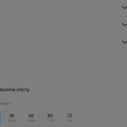
łożenie oferty
esięcy?
36
48
60
72
3 lata
4 lata
5 lat
6 lat