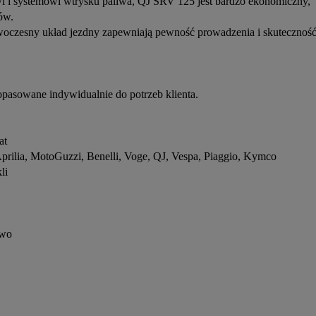
wi i systemowi wtrysku paliwa, QJ SRV 125 jest bardzo ekonomiczny,
ów.
oczesny układ jezdny zapewniają pewność prowadzenia i skutecznoś
pasowane indywidualnie do potrzeb klienta.
at
prilia, MotoGuzzi, Benelli, Voge, QJ, Vespa, Piaggio, Kymco
li
owo