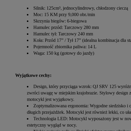
Silnik: 125cm³, jednocylindrowy, chłodzony cieczą
Moc: 15 KM przy 9,000 obr./min
Skrzynia biegów: 6-biegowa
Hamulec przód: Tarczowy 280 mm
Hamulec tył: Tarczowy 240 mm
Koła: Przód 17” / Tył 17” (idealna kombinacja dla st
Pojemność zbiornika paliwa: 14 L
Waga: 150 kg (gotowy do jazdy)
Wyjątkowe cechy:
Design, który przyciąga wzrok: QJ SRV 125 wyróż
zwróci uwagę w miejskim krajobrazie. Stylowy design z o
motocykl jest wyjątkowy.
Zoptymalizowana ergonomia: Wygodne siedzisko i o
długich przejażdżek. Motocykl jest również lekki, co 
Technologia LED: Motocykl wyposażony jest w nowo
estetyczny wygląd w nocy.