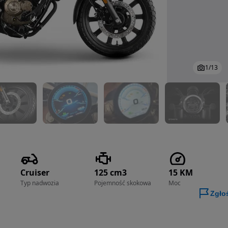
1
/
13
Cruiser
125 cm3
15 KM
Typ nadwozia
Pojemność skokowa
Moc
Zgło