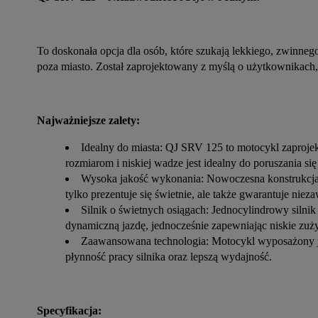
To doskonała opcja dla osób, które szukają lekkiego, zwinnego
poza miasto. Został zaprojektowany z myślą o użytkownikach,
Najważniejsze zalety:
Idealny do miasta: QJ SRV 125 to motocykl zaprojek
rozmiarom i niskiej wadze jest idealny do poruszania s
Wysoka jakość wykonania: Nowoczesna konstrukcja, s
tylko prezentuje się świetnie, ale także gwarantuje niez
Silnik o świetnych osiągach: Jednocylindrowy siln
dynamiczną jazdę, jednocześnie zapewniając niskie zuży
Zaawansowana technologia: Motocykl wyposażony je
płynność pracy silnika oraz lepszą wydajność.
Specyfikacja: