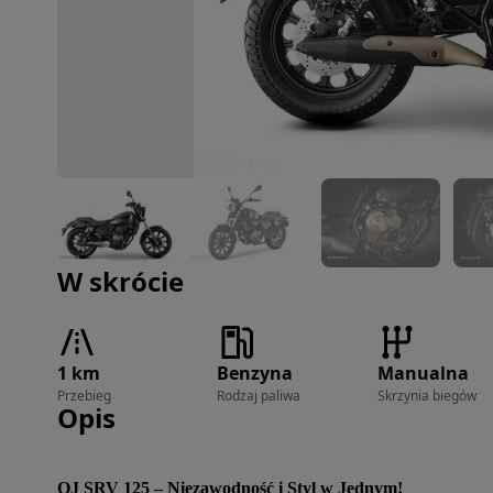
Zdjęcie 1 z 13
W skrócie
1 km
Benzyna
Manualna
Przebieg
Rodzaj paliwa
Skrzynia biegów
Opis
QJ SRV 125 – Niezawodność i Styl w Jednym!