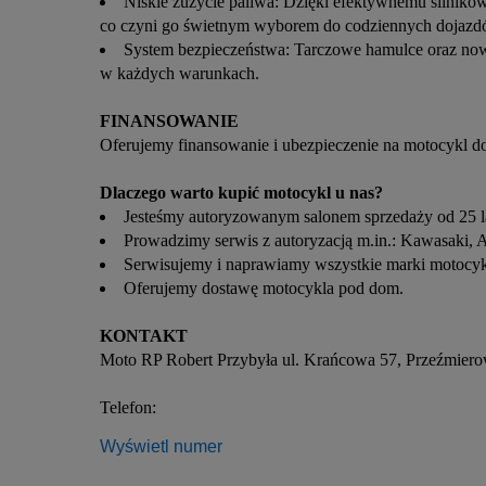
Niskie zużycie paliwa: Dzięki efektywnemu silniko
co czyni go świetnym wyborem do codziennych dojazd
System bezpieczeństwa: Tarczowe hamulce oraz now
w każdych warunkach.
FINANSOWANIE
Oferujemy finansowanie i ubezpieczenie na motocykl do
Dlaczego warto kupić motocykl u nas?
Jesteśmy autoryzowanym salonem sprzedaży od 25 l
Prowadzimy serwis z autoryzacją m.in.: Kawasaki, A
Serwisujemy i naprawiamy wszystkie marki motocyk
Oferujemy dostawę motocykla pod dom.
KONTAKT
Moto RP Robert Przybyła ul. Krańcowa 57, Przeźmier
Telefon:
Wyświetl numer