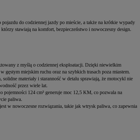
 pojazdu do codziennej jazdy po mieście, a także na krótkie wypady 
 którzy stawiają na komfort, bezpieczeństwo i nowoczesny design.
towany z myślą o codziennej eksploatacji. Dzięki niewielkim
ię w gęstym miejskim ruchu oraz na szybkich trasach poza miastem.
olidne materiały i staranność w detalu sprawiają, że motocykl nie
awodność przez wiele lat.
ik o pojemności 124 cm³ generuje moc 12,5 KM, co pozwala na
cie paliwa.
st w nowoczesne rozwiązania, takie jak wtrysk paliwa, co zapewnia