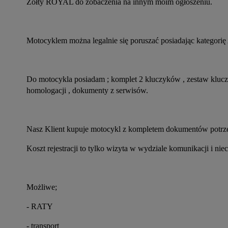
Żółty ROYAL do zobaczenia na innym moim ogłoszeniu.
Motocyklem można legalnie się poruszać posiadając kategori
Do motocykla posiadam ; komplet 2 kluczyków , zestaw kluczy
homologacji , dokumenty z serwisów.
Nasz Klient kupuje motocykl z kompletem dokumentów potrzeb
Koszt rejestracji to tylko wizyta w wydziale komunikacji i niec
Możliwe;
- RATY
- transport