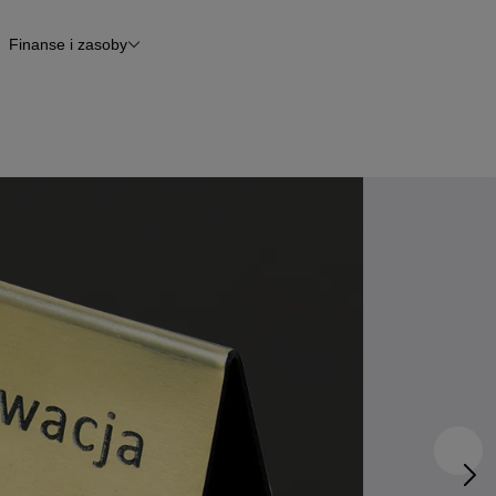
Finanse i zasoby
kle
Finansowanie
Raport historii pojazdu
Otomoto News