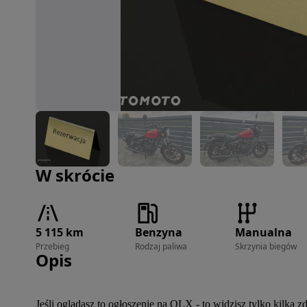
Zdjęcie 1 z 27
W skrócie
5 115 km
Benzyna
Manualna
Przebieg
Rodzaj paliwa
Skrzynia biegów
Opis
Jeśli oglądasz to ogłoszenie na OLX - to widzisz tylko kil