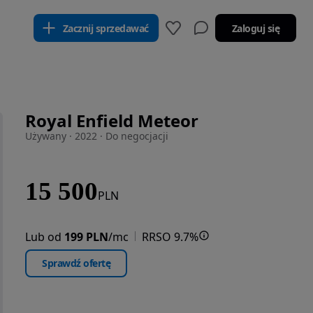
Zacznij sprzedawać
Zaloguj się
Royal Enfield Meteor
Używany · 2022 · Do negocjacji
15 500
PLN
Lub od
199 PLN
/mc
RRSO 9.7%
Sprawdź ofertę