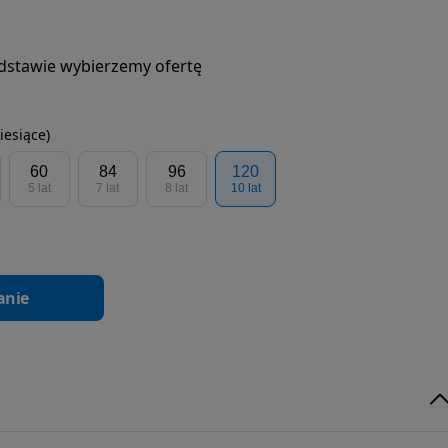
podstawie wybierzemy ofertę
iesiące)
60
84
96
120
5 lat
7 lat
8 lat
10 lat
anie