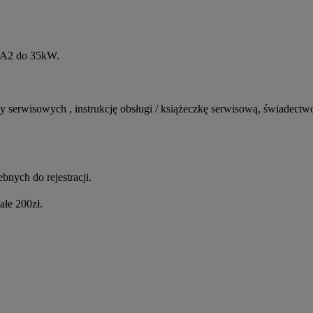
ę A2 do 35kW.
 serwisowych , instrukcję obsługi / książeczkę serwisową, świadectwo
nych do rejestracji.
ałe 200zł.