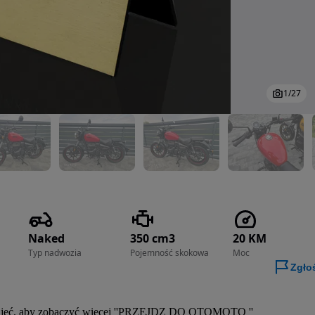
1
/
27
Naked
350 cm3
20 KM
Typ nadwozia
Pojemność skokowa
Moc
Zgło
ka zdjęć, aby zobaczyć więcej ''PRZEJDZ DO OTOMOTO ''