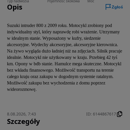
Typ nadwozia
Pojemność skokowa
Moc
Opis
Zgłoś
Suzuki intruder 800 z 2009 roku. Motocykl zrobiony pod 
indywidualny styl, który naprawdę robi wrażenie. Utrzymany 
w idealnym stanie. Wyposażony w kufry, siedzenie 
akcesoryjne. Wydechy akcesoryjne, akcesoryjne kierownica. 
Na żywo wygląda dużo ładniej niż na zdjęciach. Silnik pracuje 
idealnie. Motocykl nie użytkowany w kraju. Przebieg 42 tyś 
km. Opony w bdb stanie. Hamulce mega skuteczne. Motocykl 
bez wkładu finansowego. Możliwość transportu na terenie 
całego kraju oraz zakupu w dogodnym systemie ratalnym.  
Możliwość zakupu bez wychodzenia z domu poprzez 
wideorozmowę. 
8.08.2026, 7:43
ID
:
6144867617
Szczegóły