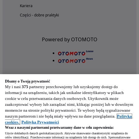
Kariera
Części - dobre praktyki
Powered by OTOMOTO
Dbamy o Twoją prywatność
My i nasi
375
partnerzy przechowujemy lub uzyskujemy dostęp do
informacji na urządzeniu, takich jak unikalne identyfikatory w plikach
cookie w celu przetwarzania danych osobowych. Użytkownik może
Nasze aplikacje w twoim telefonie
zaakceptować wybory lub zarządzać nimi, klikając poniżej lub w dowolnym
momencie na stronie polityki prywatności. Te wybory będą sygnalizowane
naszym partnerom i nie będą miały wpływu na dane przeglądania.
Polityka
cookies,
Polityka Prywatności
Wraz z naszymi partnerami przetwarzamy dane w celu zapewnienia:
Użycie dokładnych danych geolokalizacyjnych. Aktywne skanowanie charakterystyki urządzenia do
celów identyfikacji. Przechowywanie informacji na urządzeniu lub dostęp do nich. Spersonalizowane