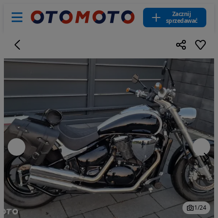
Zacznij
sprzedawać
1
/
24