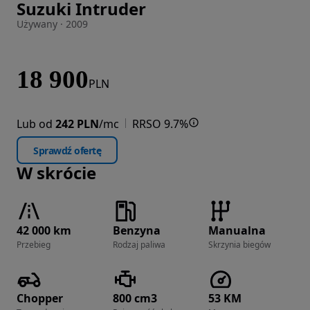
Suzuki Intruder
Zdjęcie 1 z 24
Używany · 2009
18 900
PLN
Lub od
242 PLN
/mc
RRSO 9.7%
Sprawdź ofertę
W skrócie
42 000 km
Benzyna
Manualna
Przebieg
Rodzaj paliwa
Skrzynia biegów
Chopper
800 cm3
53 KM