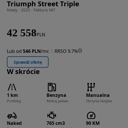
Triumph Street Triple
Zdjęcie 1 z 6
Nowy · 2025 · Faktura VAT
42 558
PLN
Lub od
546 PLN
/mc
RRSO 9.7%
Sprawdź ofertę
W skrócie
1 km
Benzyna
Manualna
Przebieg
Rodzaj paliwa
Skrzynia biegów
Naked
765 cm3
90 KM