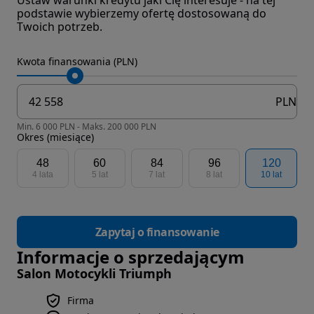
Ustaw warunki kredytu jaki Cię interesuje - na tej
podstawie wybierzemy ofertę dostosowaną do
Twoich potrzeb.
Kwota finansowania (PLN)
PLN
Min. 6 000 PLN - Maks. 200 000 PLN
Okres (miesiące)
48
60
84
96
120
4 lata
5 lat
7 lat
8 lat
10 lat
Zapytaj o finansowanie
Informacje o sprzedającym
Salon Motocykli Triumph
Firma