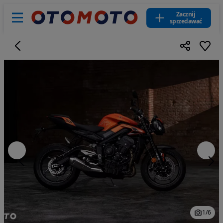
Zacznij
sprzedawać
1
/
6