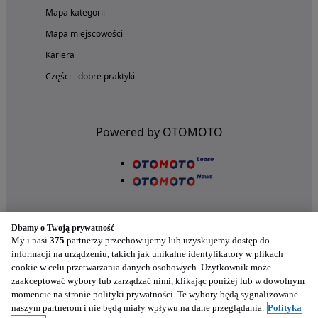
Mapa kategorii
Mapa miejscowości
Kariera
Części - dobre praktyki
Powered by OTOMOTO
Dbamy o Twoją prywatność
My i nasi
375
partnerzy przechowujemy lub uzyskujemy dostęp do
informacji na urządzeniu, takich jak unikalne identyfikatory w plikach
cookie w celu przetwarzania danych osobowych. Użytkownik może
Nasze aplikacje w twoim telefonie
zaakceptować wybory lub zarządzać nimi, klikając poniżej lub w dowolnym
momencie na stronie polityki prywatności. Te wybory będą sygnalizowane
naszym partnerom i nie będą miały wpływu na dane przeglądania.
Polityka