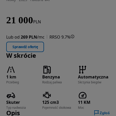
21 000
PLN
Lub od
269 PLN
/mc
RRSO 9.7%
Sprawdź ofertę
W skrócie
1 km
Benzyna
Automatyczna
Przebieg
Rodzaj paliwa
Skrzynia biegów
Skuter
125 cm3
11 KM
Typ nadwozia
Pojemność skokowa
Moc
Opis
Zgłoś