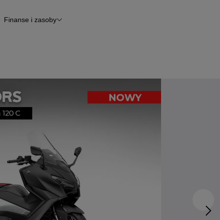
Finanse i zasoby
kle
Finansowanie
Raport historii pojazdu
Otomoto News