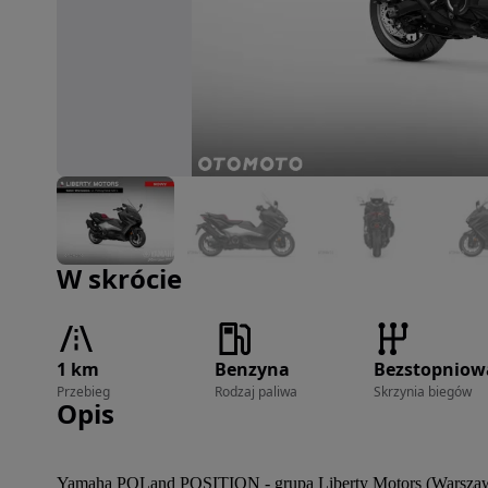
Zdjęcie 1 z 7
W skrócie
1 km
Benzyna
Bezstopniow
Przebieg
Rodzaj paliwa
Skrzynia biegów
Opis
Yamaha POLand POSITION - grupa Liberty Motors (Warszawa