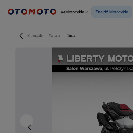
Motocykle
Znajdź Motocykle
Osobowe
Ciężarowe
Znajdź Motocy
Budowlane
Dostawcze
Motocykle
Motocykle
Yamaha
Tmax
Przyczepy
Rolnicze
Części