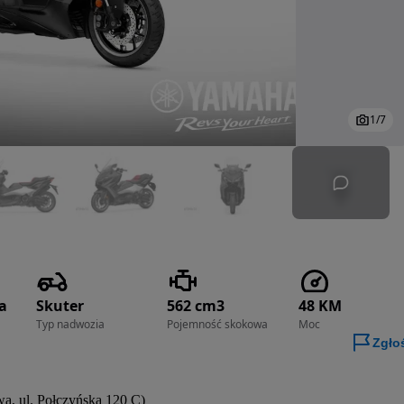
1
/
7
a
Skuter
562 cm3
48 KM
Typ nadwozia
Pojemność skokowa
Moc
Zgło
, ul. Połczyńska 120 C)