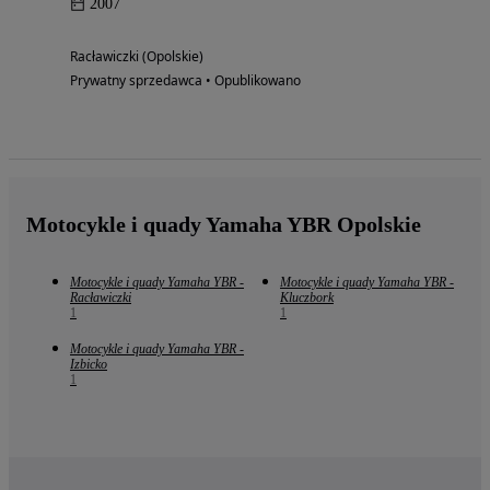
2007
Racławiczki (Opolskie)
Prywatny sprzedawca • Opublikowano
Motocykle i quady Yamaha YBR Opolskie
Motocykle i quady Yamaha YBR -
Motocykle i quady Yamaha YBR -
Racławiczki
Kluczbork
1
1
Motocykle i quady Yamaha YBR -
Izbicko
1