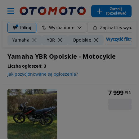
Zacznij
sprzedawać
Wyróżnione
Filtruj
Zapisz filtry wyszuk
Wyczyść filtry
Yamaha
YBR
Opolskie
Yamaha YBR Opolskie - Motocykle
Liczba ogłoszeń:
3
Jak pozycjonowane są ogłoszenia?
7 999
PLN