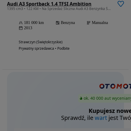
Audi A3 Sportback 1.4 TFSI Ambition
1395 cm3 • 122 KM • Na Sprzedaż Śliczna Audi A3 Benzynka Świetny Stan Zapraszam
181 000 km
Benzyna
Manualna
2013
Strawczyn (Świętokrzyskie)
Prywatny sprzedawca • Podbite
ok. 40 000 aut wycenian
Kupujesz nowe
Sprawdź, ile
wart
jest Twó