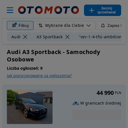
Zacznij
sprzedawać
Wybrane dla Ciebie
Filtruj
Zapisz filt
Audi
A3 Sportback
"ver-1-4-tfsi-ambition"
Audi A3 Sportback - Samochody
Osobowe
Liczba ogłoszeń:
9
Jak pozycjonowane są ogłoszenia?
44 990
PLN
W granicach średniej