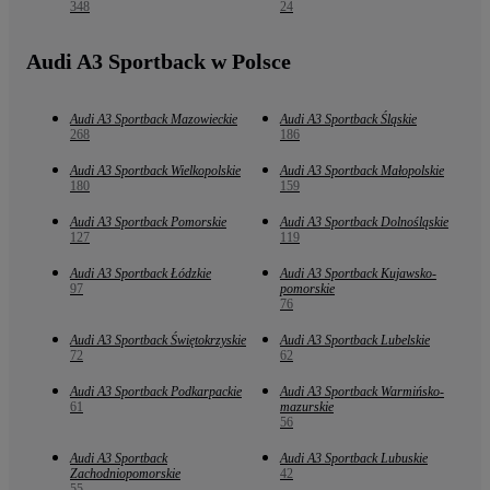
348
24
Audi A3 Sportback w Polsce
Audi A3 Sportback Mazowieckie
Audi A3 Sportback Śląskie
268
186
Audi A3 Sportback Wielkopolskie
Audi A3 Sportback Małopolskie
180
159
Audi A3 Sportback Pomorskie
Audi A3 Sportback Dolnośląskie
127
119
Audi A3 Sportback Łódzkie
Audi A3 Sportback Kujawsko-
97
pomorskie
76
Audi A3 Sportback Świętokrzyskie
Audi A3 Sportback Lubelskie
72
62
Audi A3 Sportback Podkarpackie
Audi A3 Sportback Warmińsko-
61
mazurskie
56
Audi A3 Sportback
Audi A3 Sportback Lubuskie
Zachodniopomorskie
42
55