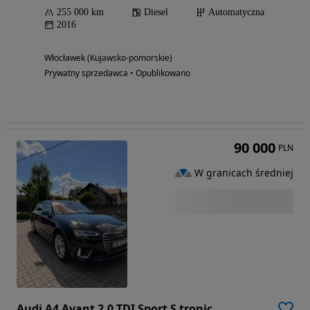
255 000 km
Diesel
Automatyczna
2016
Włocławek (Kujawsko-pomorskie)
Prywatny sprzedawca • Opublikowano
90 000
PLN
W granicach średniej
Audi A4 Avant 2.0 TDI Sport S tronic