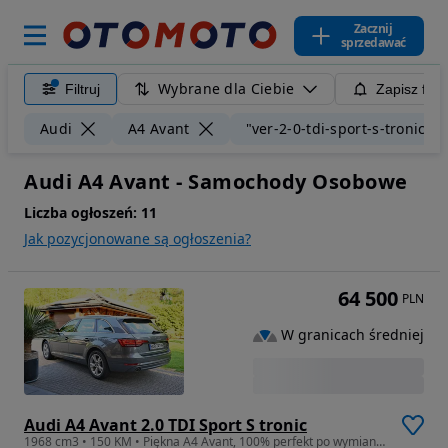
Zacznij
sprzedawać
Wybrane dla Ciebie
Filtruj
Zapisz filt
Audi
A4 Avant
"ver-2-0-tdi-sport-s-tronic"
Audi A4 Avant - Samochody Osobowe
Liczba ogłoszeń:
11
Jak pozycjonowane są ogłoszenia?
64 500
PLN
W granicach średniej
Audi A4 Avant 2.0 TDI Sport S tronic
1968 cm3 • 150 KM • Piękna A4 Avant, 100% perfekt po wymianie rozrządu, full ASO, igła!