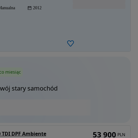
Manualna
2012
co miesiąc
Twój stary samochód
53 900
0 TDI DPF Ambiente
PLN