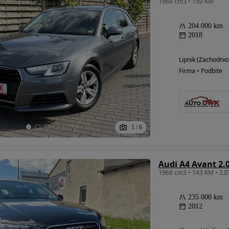
1968 cm3 • 150 KM
204 000 km
2018
Lipnik (Zachodni
Firma • Podbite
1
/
6
Audi A4 Avant 2.
235 000 km
2012