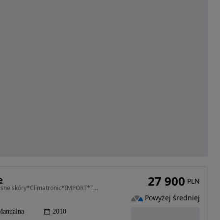
27 900
e
PLN
1968 cm3 • 120 KM • 2.0 TDI*TYLKO 194.000km*Jasne skóry*Climatronic*IMPORT*TablicePL
Powyżej średniej
Manualna
2010