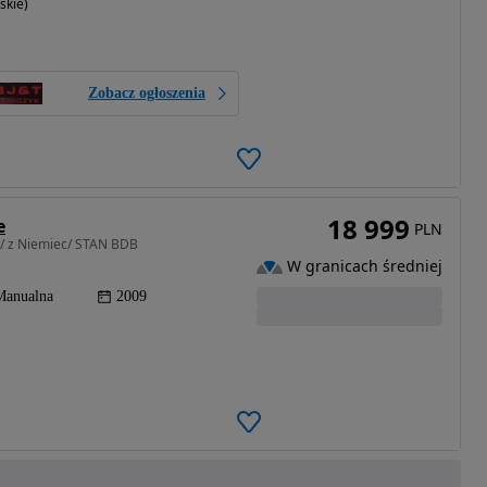
skie)
Zobacz ogłoszenia
18 999
e
PLN
 / z Niemiec/ STAN BDB
W granicach średniej
Manualna
2009