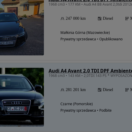
1968 cm3 • 177 KM • Audi A4 B8 Avant 2,0tdi 2012
247 000 km
Diesel
Małkinia Górna (Mazowieckie)
Prywatny sprzedawca • Opublikowano
Audi A4 Avant 2.0 TDI DPF Ambient
1968 cm3 • 143 KM • 2,0TDI 143 PS * WYPOSAŻONA 
281 201 km
Diesel
Czarne (Pomorskie)
Prywatny sprzedawca • Podbite