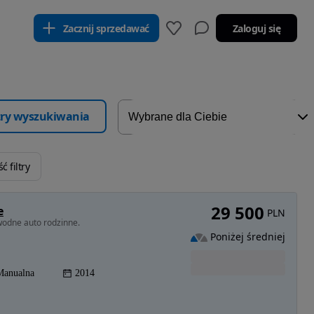
Zacznij sprzedawać
Zaloguj się
ltry wyszukiwania
ć filtry
29 500
e
PLN
wodne auto rodzinne.
Poniżej średniej
Manualna
2014