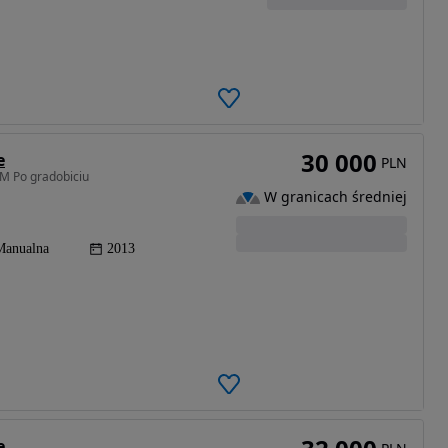
30 000
e
PLN
M Po gradobiciu
W granicach średniej
Manualna
2013
e