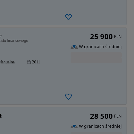
25 900
e
PLN
ładu finansowego
W granicach średniej
Manualna
2011
28 500
e
PLN
W granicach średniej