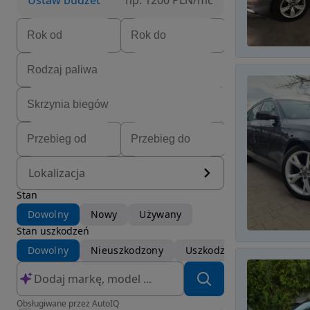
Ustaw budżet
np. 1200 PLN/mc
Lokalizacja
Stan
Dowolny
Nowy
Używany
Stan uszkodzeń
Dowolny
Nieuszkodzony
Uszkodzony
Obsługiwane przez AutoIQ