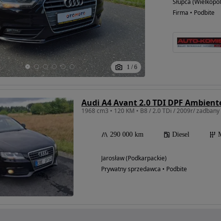
Słupca (Wielkopol
Firma • Podbite
1
/
6
Audi A4 Avant 2.0 TDI DPF Ambient
1968 cm3 • 120 KM • B8 / 2.0 TDi / 2009r/ zadbany
290 000 km
Diesel
Jarosław (Podkarpackie)
Prywatny sprzedawca • Podbite