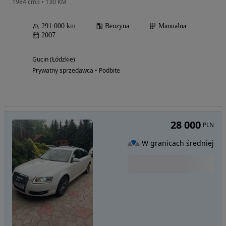
1984 cm3 • 130 KM
291 000 km
Benzyna
Manualna
2007
Gucin (Łódzkie)
Prywatny sprzedawca • Podbite
28 000
PLN
W granicach średniej