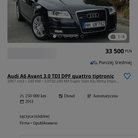
1
/
6
33 500
PLN
Poniżej średniej
Audi A6 Avant 3.0 TDI DPF quattro tiptronic
2967 cm3 • 240 KM • 3.0TDI 240 KM Super Stan Alu Klima Import Raty Opłaty ASO !!!
250 000 km
Diesel
Automatyczna
2011
Łęczyca (Łódzkie)
Firma • Opublikowano