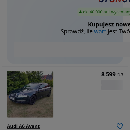
ok. 40 000 aut wycenian
Kupujesz nowe
Sprawdź, ile
wart
jest Twó
8 599
PLN
Audi A6 Avant