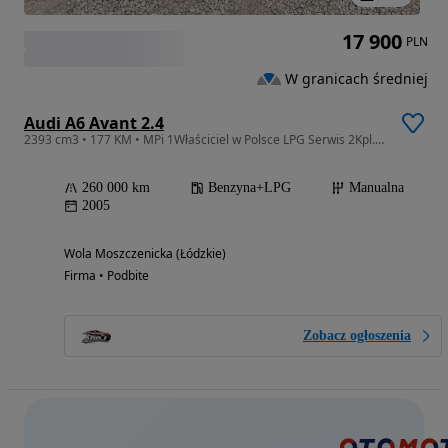
17 900
PLN
W granicach średniej
Audi A6 Avant 2.4
2393 cm3 • 177 KM • MPi 1Właściciel w Polsce LPG Serwis 2Kpl.Kół MożliweRATY
260 000 km
Benzyna+LPG
Manualna
2005
Wola Moszczenicka (Łódzkie)
Firma • Podbite
Zobacz ogłoszenia