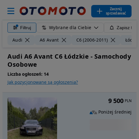
Zacznij
sprzedawać
Wybrane dla Ciebie
Filtruj
Zapisz filt
Audi
A6 Avant
C6 (2006-2011)
Łódzk
Audi A6 Avant C6 Łódzkie - Samochody
Osobowe
Liczba ogłoszeń:
14
Jak pozycjonowane są ogłoszenia?
9 500
PLN
Poniżej średniej