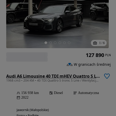
1
/
6
127 890
PLN
W granicach średniej
Audi A6 Limousine 40 TDI mHEV Quattro S Line S tronic
1968 cm3 • 204 KM • 40 TDI Quattro S tronic S Line / Wentylacja foteli / Kamera / Nawigacj
156 938 km
Diesel
Automatyczna
2022
Jawornik (Małopolskie)
Firma • Podbite