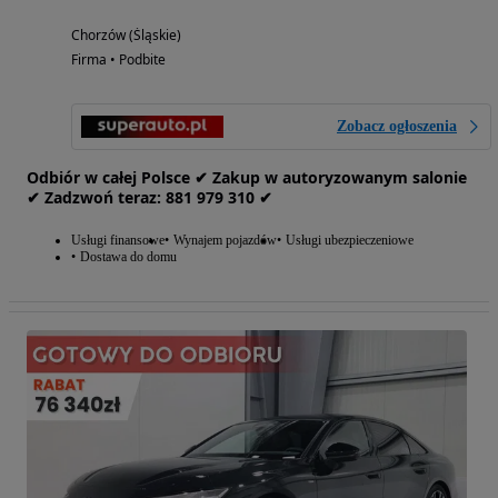
Chorzów (Śląskie)
Firma • Podbite
Zobacz ogłoszenia
Odbiór w całej Polsce ✔ Zakup w autoryzowanym salonie
✔ Zadzwoń‎ t‎eraz: ‎881‎ 979‎ 310 ✔
Usługi finansowe
Wynajem pojazdów
Usługi ubezpieczeniowe
Dostawa do domu