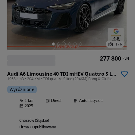
1
/
6
277 800
PLN
Audi A6 Limousine 40 TDI mHEV Quattro S Line S tronic
1968 cm3 • 204 KM • TDI quattro S line (204KM) Bang & Olufsen 3D Premium Sound System
Wyróżnione
1 km
Diesel
Automatyczna
2025
Chorzów (Śląskie)
Firma • Opublikowano