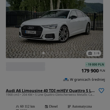
1
/
6
-
19 800 PLN
179 900
PLN
W granicach średniej
Audi A6 Limousine 40 TDI mHEV Quattro S Line S tronic
1968 cm3 • 204 KM • S Line Quattro Gletscherweiss Metallic CarPlay Gwarancja FV
60 112 km
Diesel
Automatyczna