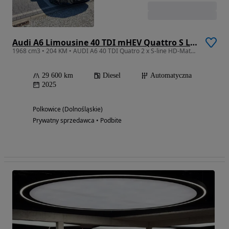
Audi A6 Limousine 40 TDI mHEV Quattro S Line S tronic
1968 cm3 • 204 KM • AUDI A6 40 TDI Quatro 2 x S-line HD-Matrix Bang&Olufsen Soft Close 20"
29 600 km
Diesel
Automatyczna
2025
Polkowice (Dolnośląskie)
Prywatny sprzedawca • Podbite