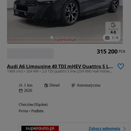
1
/
6
315 200
PLN
Audi A6 Limousine 40 TDI mHEV Quattro S Line S tronic
1968 cm3 • 204 KM • 2.0 TDI quattro S line (204 KM) Hak holowniczy, składany mechanicznie
1 km
Diesel
Automatyczna
2026
Chorzów (Śląskie)
Firma • Podbite
Zobacz ogłoszenia