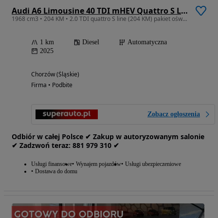
Audi A6 Limousine 40 TDI mHEV Quattro S Line S tronic
1968 cm3 • 204 KM • 2.0 TDI quattro S line (204 KM) pakiet oświetlenia Ambiente plus
1 km
Diesel
Automatyczna
2025
Chorzów (Śląskie)
Firma • Podbite
Zobacz ogłoszenia
Odbiór w całej Polsce ✔ Zakup w autoryzowanym salonie
✔ Zadzwoń‎ t‎eraz: ‎881‎ 979‎ 310 ✔
Usługi finansowe
Wynajem pojazdów
Usługi ubezpieczeniowe
Dostawa do domu