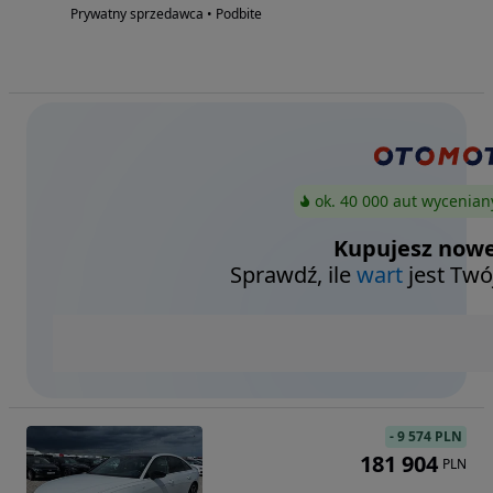
Prywatny sprzedawca • Podbite
ok. 40 000 aut wycenian
Kupujesz nowe
Sprawdź, ile
wart
jest Twó
-
9 574 PLN
181 904
PLN