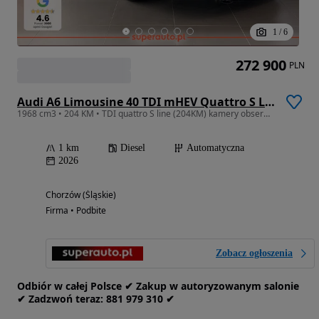
1
/
6
272 900
PLN
Audi A6 Limousine 40 TDI mHEV Quattro S Line S tronic
1968 cm3 • 204 KM • TDI quattro S line (204KM) kamery obserwujące otoczenie
1 km
Diesel
Automatyczna
2026
Chorzów (Śląskie)
Firma • Podbite
Zobacz ogłoszenia
Odbiór w całej Polsce ✔ Zakup w autoryzowanym salonie
✔ Zadzwoń‎ t‎eraz: ‎881‎ 979‎ 310 ✔