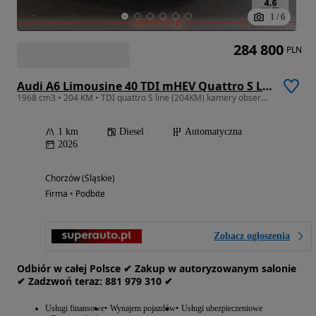
1
/
6
284 800
PLN
Audi A6 Limousine 40 TDI mHEV Quattro S Line S tronic
1968 cm3 • 204 KM • TDI quattro S line (204KM) kamery obserwujące otoczenie
1 km
Diesel
Automatyczna
2026
Chorzów (Śląskie)
Firma • Podbite
Zobacz ogłoszenia
Odbiór w całej Polsce ✔ Zakup w autoryzowanym salonie
✔ Zadzwoń‎ t‎eraz: ‎881‎ 979‎ 310 ✔
Usługi finansowe
Wynajem pojazdów
Usługi ubezpieczeniowe