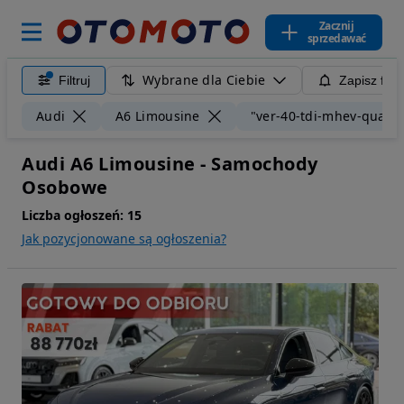
Zacznij
sprzedawać
Wybrane dla Ciebie
Filtruj
Zapisz filt
Audi
A6 Limousine
"ver-40-tdi-mhev-quattro
Audi A6 Limousine - Samochody
Osobowe
Liczba ogłoszeń:
15
Jak pozycjonowane są ogłoszenia?