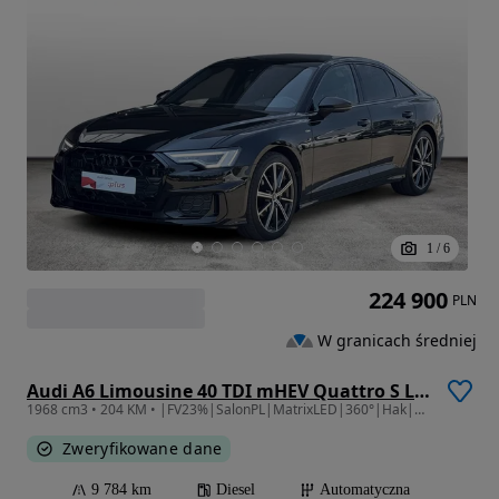
1
/
6
224 900
PLN
W granicach średniej
Audi A6 Limousine 40 TDI mHEV Quattro S Line S tronic
1968 cm3 • 204 KM • |FV23%|SalonPL|MatrixLED|360°|Hak|Bang&Olufsen|Adaptacyjny tempomat
Zweryfikowane dane
9 784 km
Diesel
Automatyczna