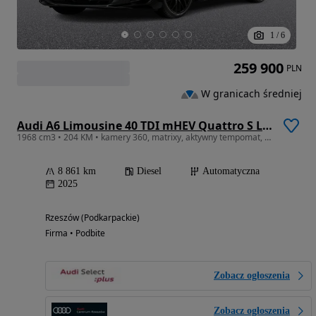
1
/
6
259 900
PLN
W granicach średniej
Audi A6 Limousine 40 TDI mHEV Quattro S Line S tronic
1968 cm3 • 204 KM • kamery 360, matrixy, aktywny tempomat, s line,
8 861 km
Diesel
Automatyczna
2025
Rzeszów (Podkarpackie)
Firma • Podbite
Zobacz ogłoszenia
Zobacz ogłoszenia