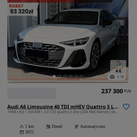
1
/
6
237 300
PLN
Audi A6 Limousine 40 TDI mHEV Quattro S Line S tronic
1968 cm3 • 204 KM • 2.0 TDI quattro S line (204 KM) Kamery obserwujące otoczenie
1 km
Diesel
Automatyczna
2025