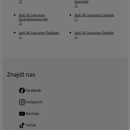
39
mazurskie
39
Audi A6 Limousine
Audi A6 Limousine Lubuskie
Zachodniopomorskie
27
34
Audi A6 Limousine Podlaskie
Audi A6 Limousine Opolskie
27
24
Znajdź nas
Facebook
Instagram
YouTube
TikTok