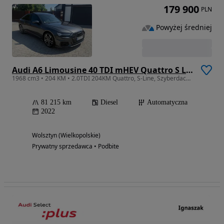
179 900
PLN
Powyżej średniej
Audi A6 Limousine 40 TDI mHEV Quattro S Line S tronic
1968 cm3 • 204 KM • 2.0TDI 204KM Quattro, S-Line, Szyberdach, Bezwypadkowy, Serwis ASO, FV
81 215 km
Diesel
Automatyczna
2022
Wolsztyn (Wielkopolskie)
Prywatny sprzedawca • Podbite