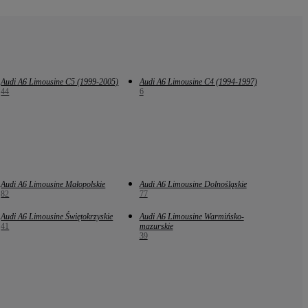
Audi A6 Limousine C5 (1999-2005)
Audi A6 Limousine C4 (1994-1997)
44
6
Audi A6 Limousine Małopolskie
Audi A6 Limousine Dolnośląskie
82
77
Audi A6 Limousine Świętokrzyskie
Audi A6 Limousine Warmińsko-
41
mazurskie
39