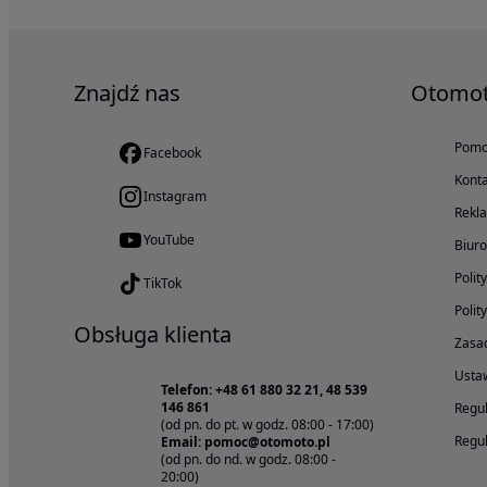
Znajdź nas
Otomo
Pom
Facebook
Konta
Instagram
Rekl
YouTube
Biur
Polit
TikTok
Polit
Obsługa klienta
Zasad
Ustaw
Telefon: +48 61 880 32 21, 48 539
146 861
Regul
(od pn. do pt. w godz. 08:00 - 17:00)
Regul
Email: pomoc@otomoto.pl
(od pn. do nd. w godz. 08:00 -
20:00)