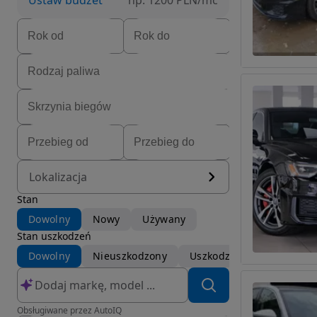
Ustaw budżet
np. 1200 PLN/mc
Lokalizacja
Stan
Dowolny
Nowy
Używany
Stan uszkodzeń
Dowolny
Nieuszkodzony
Uszkodzony
Obsługiwane przez AutoIQ