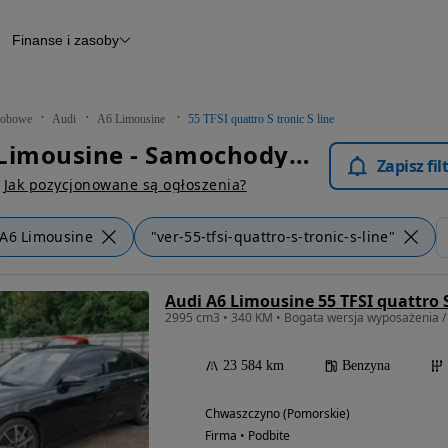
Finanse i zasoby
chody
Finansowanie
Leasing
dy
Narzędzie do wyceny samochodu
tryczne
Raport z inspekcji
obowe
Audi
A6 Limousine
55 TFSI quattro S tronic S line
m
Raport historii pojazdu
Audi A6 Limousine - Samochody Osobowe
Otomoto News
Zapisz fi
wane
Jak pozycjonowane są ogłoszenia?
A6 Limousine
"ver-55-tfsi-quattro-s-tronic-s-line"
Audi A6 Limousine 55 TFSI quattro S
2995 cm3 • 340 KM • Bogata wersja wyposażenia / Q
23 584 km
Benzyna
Chwaszczyno (Pomorskie)
Firma • Podbite