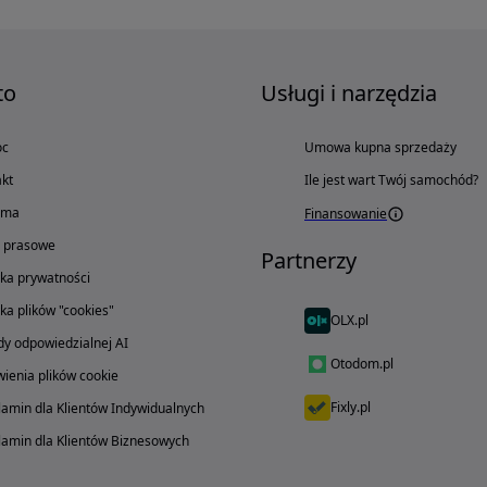
to
Usługi i narzędzia
oc
Umowa kupna sprzedaży
kt
Ile jest wart Twój samochód?
ama
Finansowanie
o prasowe
Partnerzy
yka prywatności
yka plików "cookies"
OLX.pl
y odpowiedzialnej AI
Otodom.pl
ienia plików cookie
Fixly.pl
amin dla Klientów Indywidualnych
amin dla Klientów Biznesowych