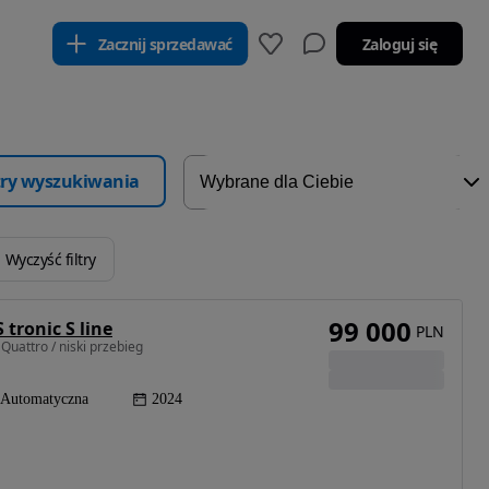
Zacznij sprzedawać
Zaloguj się
ltry wyszukiwania
Wyczyść filtry
99 000
 tronic S line
PLN
uattro / niski przebieg
Automatyczna
2024