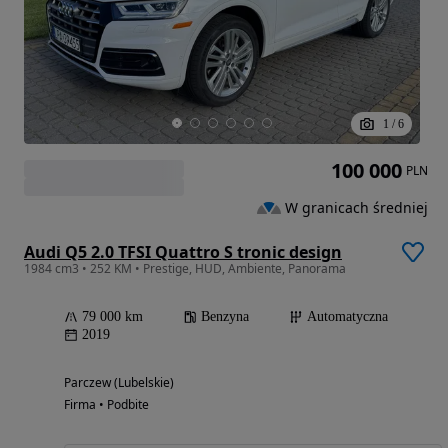
1
/
6
100 000
PLN
W granicach średniej
Audi Q5 2.0 TFSI Quattro S tronic design
1984 cm3 • 252 KM • Prestige, HUD, Ambiente, Panorama
79 000 km
Benzyna
Automatyczna
2019
Parczew (Lubelskie)
Firma • Podbite