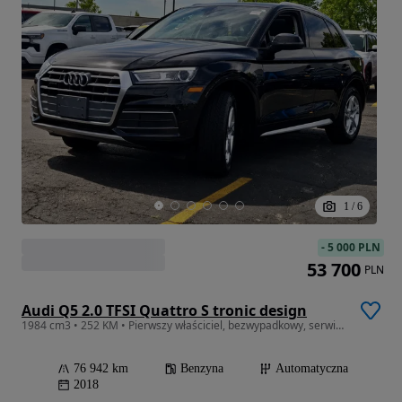
1
/
6
-
5 000 PLN
53 700
PLN
Audi Q5 2.0 TFSI Quattro S tronic design
1984 cm3 • 252 KM • Pierwszy właściciel, bezwypadkowy, serwis ASO, zadbane
76 942 km
Benzyna
Automatyczna
2018