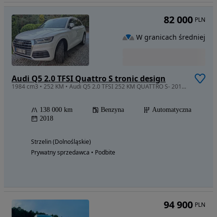
82 000
PLN
W granicach średniej
Audi Q5 2.0 TFSI Quattro S tronic design
1984 cm3 • 252 KM • Audi Q5 2.0 TFSI 252 KM QUATTRO S- 2018 | led | skóra | panorama |
138 000 km
Benzyna
Automatyczna
2018
Strzelin (Dolnośląskie)
Prywatny sprzedawca • Podbite
94 900
PLN