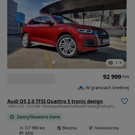
1
/
6
92 999
PLN
W granicach średniej
Audi Q5 2.0 TFSI Quattro S tronic design
1984 cm3 • 252 KM • Bezwypadkowy!4x4NiskiPrzebiegPięknyKolorKaroseriiJasneSkórzaneWnętrze!
Zweryfikowane dane
117 900 km
Benzyna
Automatyczna
2018