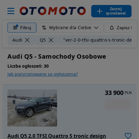
Zacznij
sprzedawać
Wybrane dla Ciebie
Filtruj
Zapisz filt
Audi
Q5
"ver-2-0-tfsi-quattro-s-tronic-desi
Audi Q5 - Samochody Osobowe
Liczba ogłoszeń:
30
Jak pozycjonowane są ogłoszenia?
33 900
PLN
Audi Q5 2.0 TFSI Quattro S tronic design