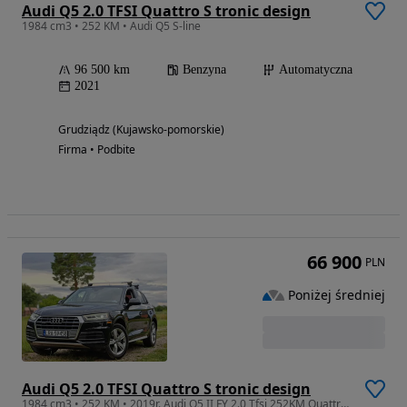
Audi Q5 2.0 TFSI Quattro S tronic design
1984 cm3 • 252 KM • Audi Q5 S-line
96 500 km
Benzyna
Automatyczna
2021
Grudziądz (Kujawsko-pomorskie)
Firma • Podbite
66 900
PLN
Poniżej średniej
Audi Q5 2.0 TFSI Quattro S tronic design
1984 cm3 • 252 KM • 2019r. Audi Q5 II FY 2.0 Tfsi 252KM Quattro 4x4 Lift NA MIEJSCU FV23%