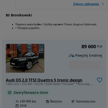
Zobacz ogłoszenia
BS Bronikowski
Naprawa samochodów
Szybka naprawa
Pomoc drogowa /holowanie
Wynajem pojazdów
89 600
PLN
Powyżej średniej
Audi Q5 2.0 TFSI Quattro S tronic design
1984 cm3 • 255 KM • Fv23% 73000 Netto *Virtuale* *Wzorowy stan* *Bang&Olfsen*Raty/Leasing
Zweryfikowane dane
149 000 km
Benzyna
Automatyczna
2018