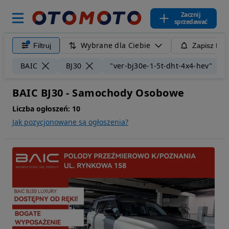
Zacznij
sprzedawać
Wybrane dla Ciebie
Filtruj
Zapisz filt
BAIC
BJ30
"ver-bj30e-1-5t-dht-4x4-hev"
BAIC BJ30 - Samochody Osobowe
Liczba ogłoszeń:
10
Jak pozycjonowane są ogłoszenia?