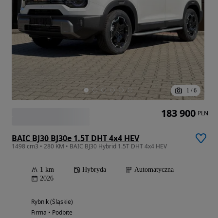
1
/
6
183 900
PLN
BAIC BJ30 BJ30e 1.5T DHT 4x4 HEV
1498 cm3 • 280 KM • BAIC BJ30 Hybrid 1.5T DHT 4x4 HEV
1 km
Hybryda
Automatyczna
2026
Rybnik (Śląskie)
Firma • Podbite