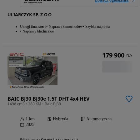
Zobacz ogłoszenia
ULIARCZYK SP. Z O.O.
Usługi finansowe
Naprawa samochodów
Szybka naprawa
Naprawy blacharskie
179 900
PLN
BAIC BJ30 BJ30e 1.5T DHT 4x4 HEV
1498 cm3 • 280 KM • Baic BJ30
1 km
Hybryda
Automatyczna
2025
Włocławek (Kujawsko-pomorskie)