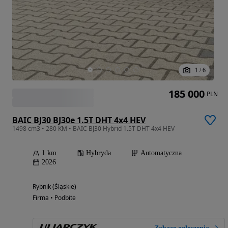
1
/
6
185 000
PLN
BAIC BJ30 BJ30e 1.5T DHT 4x4 HEV
1498 cm3 • 280 KM • BAIC BJ30 Hybrid 1.5T DHT 4x4 HEV
1 km
Hybryda
Automatyczna
2026
Rybnik (Śląskie)
Firma • Podbite