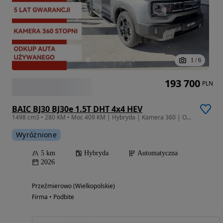
1
/
6
193 700
PLN
BAIC BJ30 BJ30e 1.5T DHT 4x4 HEV
1498 cm3 • 280 KM • Moc 409 KM | Hybryda | Kamera 360 | Okno dachowe | 7-trybów jazdy HAK
Wyróżnione
5 km
Hybryda
Automatyczna
2026
Przeźmierowo (Wielkopolskie)
Firma • Podbite