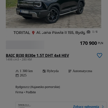
1
/
6
170 900
PLN
BAIC BJ30 BJ30e 1.5T DHT 4x4 HEV
1498 cm3 • 280 KM
1 300 km
Hybryda
Automatyczna
2025
Bydgoszcz (Kujawsko-pomorskie)
Firma • Podbite
Zobacz ogłoszenia