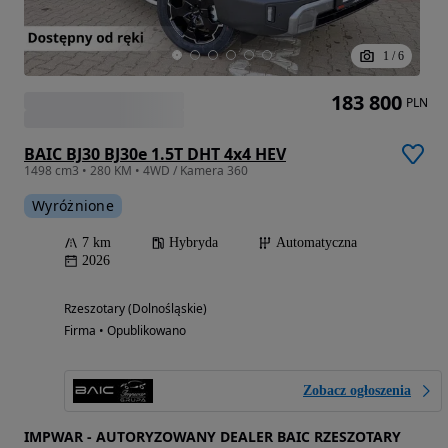
1
/
6
183 800
PLN
BAIC BJ30 BJ30e 1.5T DHT 4x4 HEV
1498 cm3 • 280 KM • 4WD / Kamera 360
Wyróżnione
7 km
Hybryda
Automatyczna
2026
Rzeszotary (Dolnośląskie)
Firma • Opublikowano
Zobacz ogłoszenia
IMPWAR - AUTORYZOWANY DEALER BAIC RZESZOTARY