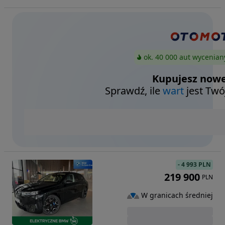
ok. 40 000 aut wycenian
Kupujesz nowe
Sprawdź, ile
wart
jest Twó
-
4 993 PLN
219 900
PLN
W granicach średniej