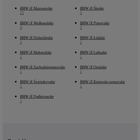
BMW iX Mazowieckie
BMW iX Śląskie
15
5
BMW iX Wielkopolskie
BMW iX Pomorskie
4
3
BMW iX Dolnośląskie
BMW iX Łódzkie
2
2
BMW iX Małopolskie
BMW iX Lubuskie
1
1
BMW iX Zachodniopomorskie
BMW iX Opolskie
1
1
BMW iX Świętokrzyskie
BMW iX Kujawsko-pomorskie
1
1
BMW iX Podkarpackie
1