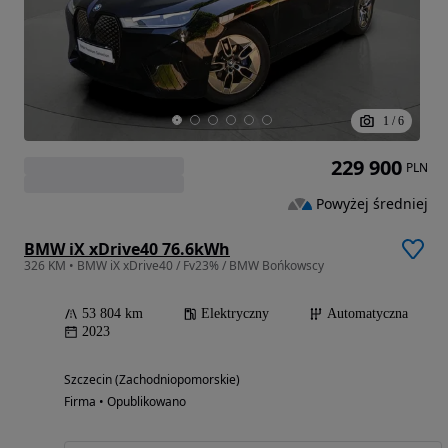
1
/
6
229 900
PLN
Powyżej średniej
BMW iX xDrive40 76.6kWh
326 KM • BMW iX xDrive40 / Fv23% / BMW Bońkowscy
53 804 km
Elektryczny
Automatyczna
2023
Szczecin (Zachodniopomorskie)
Firma • Opublikowano