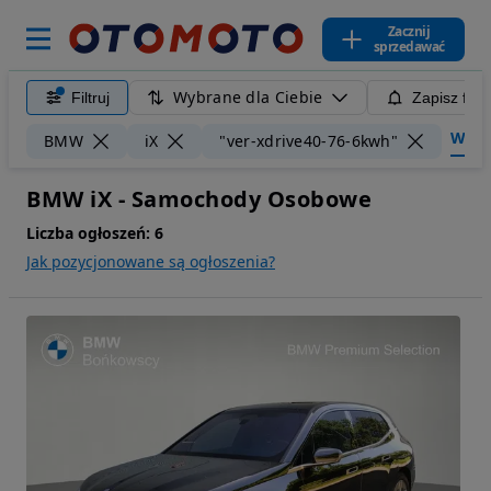
Zacznij
sprzedawać
Wybrane dla Ciebie
Filtruj
Zapisz filt
Wyczy
BMW
iX
"ver-xdrive40-76-6kwh"
BMW iX - Samochody Osobowe
Liczba ogłoszeń:
6
Jak pozycjonowane są ogłoszenia?