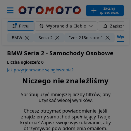
Zacznij
sprzedawać
Wybrane dla Ciebie
Filtruj
Zapisz filt
Wyczyść
BMW
Seria 2
"ver-218d-sport"
BMW Seria 2 - Samochody Osobowe
Liczba ogłoszeń:
0
Jak pozycjonowane są ogłoszenia?
Niczego nie znaleźliśmy
Spróbuj użyć mniejszej liczby filtrów, aby
uzyskać więcej wyników.
Chcesz otrzymać powiadomienie, jeśli
znajdziemy samochód spełniający Twoje
kryteria? Zapisz swoje wyszukiwanie, aby
otrzymywać powiadomienia emailem.