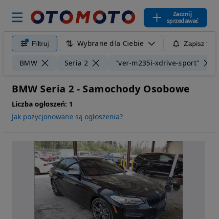
Zacznij
sprzedawać
Wybrane dla Ciebie
Filtruj
Zapisz filt
BMW
Seria 2
"ver-m235i-xdrive-sport"
BMW Seria 2 - Samochody Osobowe
Liczba ogłoszeń:
1
Jak pozycjonowane są ogłoszenia?