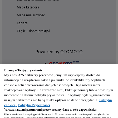
Mapa kategorii
Mapa miejscowości
Kariera
Części - dobre praktyki
Powered by OTOMOTO
Dbamy o Twoją prywatność
My i nasi
375
partnerzy przechowujemy lub uzyskujemy dostęp do
informacji na urządzeniu, takich jak unikalne identyfikatory w plikach
cookie w celu przetwarzania danych osobowych. Użytkownik może
zaakceptować wybory lub zarządzać nimi, klikając poniżej lub w dowolnym
momencie na stronie polityki prywatności. Te wybory będą sygnalizowane
naszym partnerom i nie będą miały wpływu na dane przeglądania.
Polityka
Nasze aplikacje w twoim telefonie
cookies,
Polityka Prywatności
Wraz z naszymi partnerami przetwarzamy dane w celu zapewnienia:
Użycie dokładnych danych geolokalizacyjnych. Aktywne skanowanie charakterystyki urządzenia do
celów identyfikacji. Przechowywanie informacji na urządzeniu lub dostęp do nich. Spersonalizowane