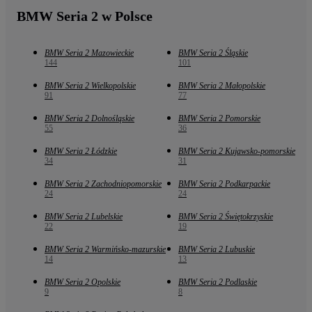
BMW Seria 2 w Polsce
BMW Seria 2 Mazowieckie
BMW Seria 2 Śląskie
144
101
BMW Seria 2 Wielkopolskie
BMW Seria 2 Małopolskie
91
77
BMW Seria 2 Dolnośląskie
BMW Seria 2 Pomorskie
55
36
BMW Seria 2 Łódzkie
BMW Seria 2 Kujawsko-pomorskie
34
31
BMW Seria 2 Zachodniopomorskie
BMW Seria 2 Podkarpackie
24
24
BMW Seria 2 Lubelskie
BMW Seria 2 Świętokrzyskie
22
19
BMW Seria 2 Warmińsko-mazurskie
BMW Seria 2 Lubuskie
14
13
BMW Seria 2 Opolskie
BMW Seria 2 Podlaskie
9
8