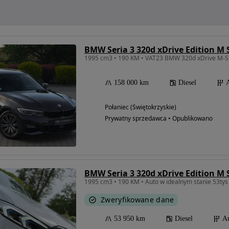
BMW Seria 3 320d xDrive Edition M
1995 cm3 • 190 KM • VAT23 BMW 320d xDrive M-Sp
158 000 km
Diesel
Połaniec (Świętokrzyskie)
Prywatny sprzedawca • Opublikowano
BMW Seria 3 320d xDrive Edition M
1995 cm3 • 190 KM • Auto w idealnym stanie 53ty
Zweryfikowane dane
53 950 km
Diesel
A