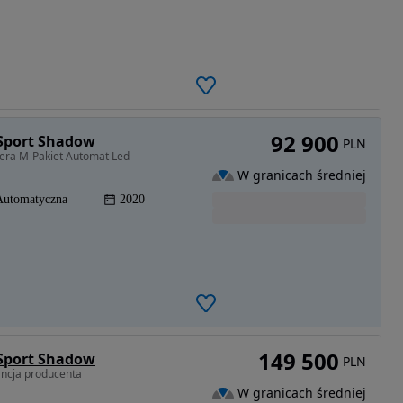
92 900
 Sport Shadow
PLN
era M-Pakiet Automat Led
W granicach średniej
Automatyczna
2020
149 500
 Sport Shadow
PLN
ncja producenta
W granicach średniej