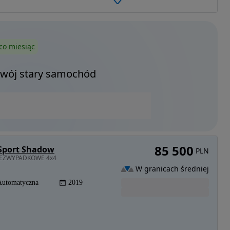
co miesiąc
Twój stary samochód
85 500
 Sport Shadow
PLN
e BEZWYPADKOWE 4x4
W granicach średniej
Automatyczna
2019