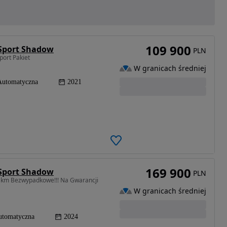
109 900
 Sport Shadow
PLN
ort Pakiet
W granicach średniej
Automatyczna
2021
169 900
 Sport Shadow
PLN
s km Bezwypadkowe!!! Na Gwarancji
W granicach średniej
utomatyczna
2024