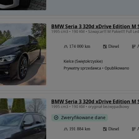
BMW Seria 3 320d xDrive Edition M
1995 cm3 • 190 KM • Szwajcar!!! M Pakiet!!! Full Led!!
174 000 km
Diesel
Kielce (Świętokrzyskie)
Prywatny sprzedawca • Opublikowano
BMW Seria 3 320d xDrive Edition M
1995 cm3 • 190 KM • oryginał bezwypadkowy
Zweryfikowane dane
191 884 km
Diesel