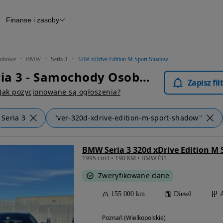
Finanse i zasoby
chody
Finansowanie
Leasing
dy
Narzędzie do wyceny samochodu
tryczne
Raport z inspekcji
obowe
BMW
Seria 3
320d xDrive Edition M Sport Shadow
m
Raport historii pojazdu
BMW Seria 3 - Samochody Osobowe
Otomoto News
Zapisz fi
wane
Jak pozycjonowane są ogłoszenia?
Seria 3
"ver-320d-xdrive-edition-m-sport-shadow"
BMW Seria 3 320d xDrive Edition M
1995 cm3 • 190 KM • BMW f31
Zweryfikowane dane
155 000 km
Diesel
Poznań (Wielkopolskie)