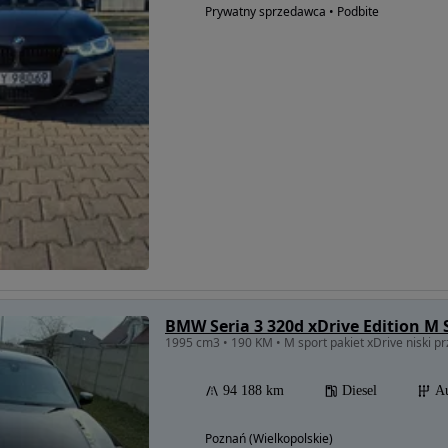
Prywatny sprzedawca • Podbite
BMW Seria 3 320d xDrive Edition M
1995 cm3 • 190 KM • M sport pakiet xDrive niski prz
94 188 km
Diesel
A
Poznań (Wielkopolskie)