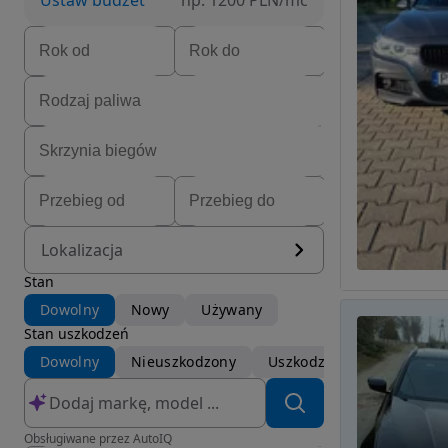
Ustaw budżet
np. 1200 PLN/mc
Lokalizacja
Stan
Dowolny
Nowy
Używany
Stan uszkodzeń
Dowolny
Nieuszkodzony
Uszkodzony
Obsługiwane przez AutoIQ