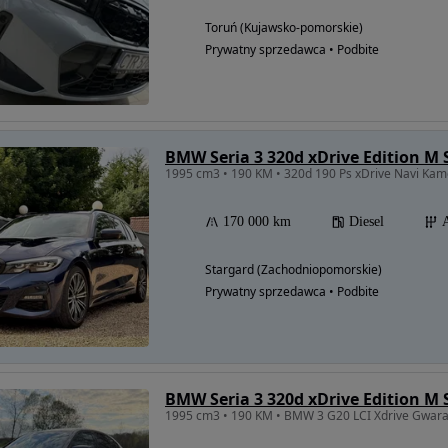
Toruń (Kujawsko-pomorskie)
Prywatny sprzedawca • Podbite
BMW Seria 3 320d xDrive Edition M
1995 cm3 • 190 KM • 320d 190 Ps xDrive Navi Kam
170 000 km
Diesel
Stargard (Zachodniopomorskie)
Prywatny sprzedawca • Podbite
BMW Seria 3 320d xDrive Edition M
1995 cm3 • 190 KM • BMW 3 G20 LCI Xdrive Gwara