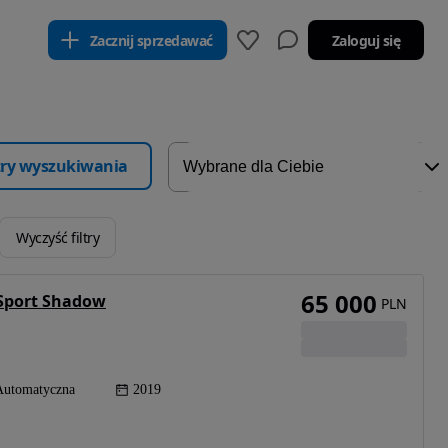
Zacznij sprzedawać
Zaloguj się
ltry wyszukiwania
Wyczyść filtry
65 000
 Sport Shadow
PLN
Automatyczna
2019