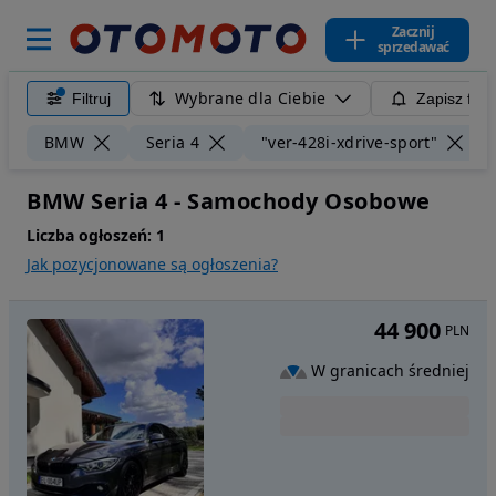
Zacznij
sprzedawać
Wybrane dla Ciebie
Filtruj
Zapisz filt
BMW
Seria 4
"ver-428i-xdrive-sport"
BMW Seria 4 - Samochody Osobowe
Liczba ogłoszeń:
1
Jak pozycjonowane są ogłoszenia?
44 900
PLN
W granicach średniej