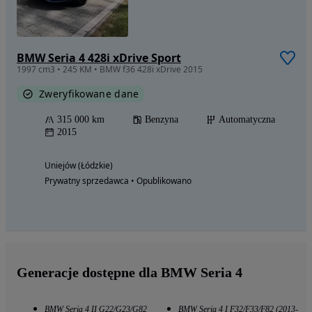
BMW Seria 4 428i xDrive Sport
1997 cm3 • 245 KM • BMW f36 428i xDrive 2015
Zweryfikowane dane
315 000 km
Benzyna
Automatyczna
2015
Uniejów (Łódzkie)
Prywatny sprzedawca • Opublikowano
Generacje dostępne dla BMW Seria 4
BMW Seria 4 II G22/G23/G82
BMW Seria 4 I F32/F33/F82 (2013-