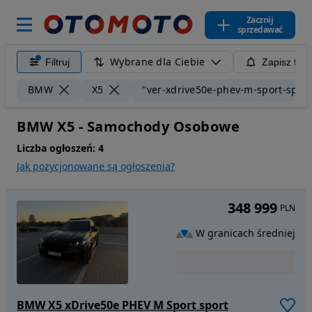
Zacznij
sprzedawać
Wybrane dla Ciebie
Filtruj
Zapisz filt
BMW
X5
"ver-xdrive50e-phev-m-sport-sport
BMW X5 - Samochody Osobowe
Liczba ogłoszeń:
4
Jak pozycjonowane są ogłoszenia?
348 999
PLN
W granicach średniej
BMW X5 xDrive50e PHEV M Sport sport