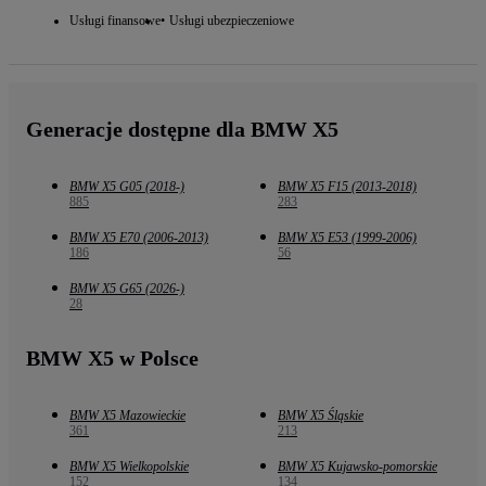
Usługi finansowe
Usługi ubezpieczeniowe
Generacje dostępne dla BMW X5
BMW X5 G05 (2018-)
BMW X5 F15 (2013-2018)
885
283
BMW X5 E70 (2006-2013)
BMW X5 E53 (1999-2006)
186
56
BMW X5 G65 (2026-)
28
BMW X5 w Polsce
BMW X5 Mazowieckie
BMW X5 Śląskie
361
213
BMW X5 Wielkopolskie
BMW X5 Kujawsko-pomorskie
152
134