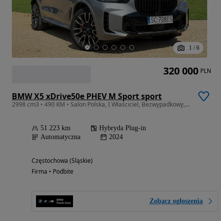
1
/
6
320 000
PLN
BMW X5 xDrive50e PHEV M Sport sport
2998 cm3 • 490 KM • Salon Polska, I Właściciel, Bezwypadkowy, Hybryda Plug-in, FV VAT23
51 223 km
Hybryda Plug-in
Automatyczna
2024
Częstochowa (Śląskie)
Firma • Podbite
Zobacz ogłoszenia