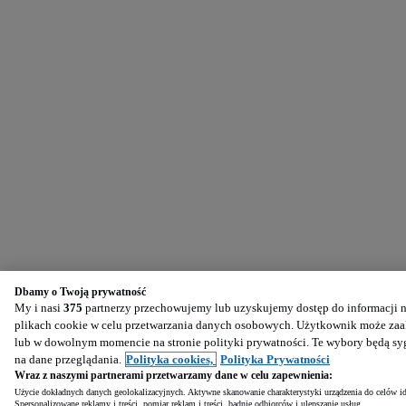
Dbamy o Twoją prywatność
My i nasi
375
partnerzy przechowujemy lub uzyskujemy dostęp do informacji na
plikach cookie w celu przetwarzania danych osobowych. Użytkownik może zaak
lub w dowolnym momencie na stronie polityki prywatności. Te wybory będą s
na dane przeglądania.
Polityka cookies,
Polityka Prywatności
Wraz z naszymi partnerami przetwarzamy dane w celu zapewnienia:
Użycie dokładnych danych geolokalizacyjnych. Aktywne skanowanie charakterystyki urządzenia do celów ide
Spersonalizowane reklamy i treści, pomiar reklam i treści, badnie odbiorców i ulepszanie usług.