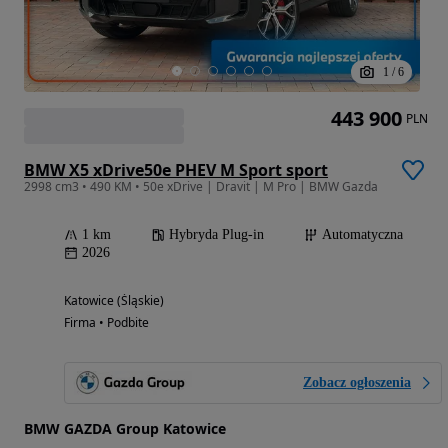
1
/
6
443 900
PLN
BMW X5 xDrive50e PHEV M Sport sport
2998 cm3 • 490 KM • 50e xDrive | Dravit | M Pro | BMW Gazda
1 km
Hybryda Plug-in
Automatyczna
2026
Katowice (Śląskie)
Firma • Podbite
Zobacz ogłoszenia
BMW GAZDA Group Katowice