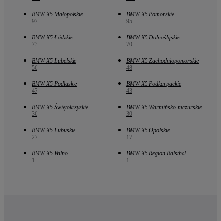
BMW X5 Małopolskie
BMW X5 Pomorskie
97
95
BMW X5 Łódzkie
BMW X5 Dolnośląskie
73
70
BMW X5 Lubelskie
BMW X5 Zachodniopomorskie
56
48
BMW X5 Podlaskie
BMW X5 Podkarpackie
47
43
BMW X5 Świętokrzyskie
BMW X5 Warmińsko-mazurskie
36
30
BMW X5 Lubuskie
BMW X5 Opolskie
27
17
BMW X5 Wilno
BMW X5 Region Balsthal
1
1