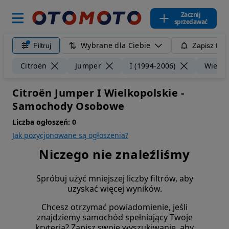
Zacznij
sprzedawać
Wybrane dla Ciebie
Filtruj
Zapisz filt
Citroën
Jumper
I (1994-2006)
Wielko
Citroën Jumper I Wielkopolskie -
Samochody Osobowe
Liczba ogłoszeń:
0
Jak pozycjonowane są ogłoszenia?
Niczego nie znaleźliśmy
Spróbuj użyć mniejszej liczby filtrów, aby
uzyskać więcej wyników.
Chcesz otrzymać powiadomienie, jeśli
znajdziemy samochód spełniający Twoje
kryteria? Zapisz swoje wyszukiwanie, aby