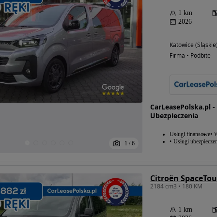
1 km
2026
Katowice (Śląskie
Firma • Podbite
CarLeasePolska.pl 
Ubezpieczenia
Usługi finansowe
W
Usługi ubezpiecze
1
/
6
2184 cm3 • 180 KM
1 km