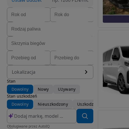
Ustaw budżet
np. 1200 PLN/mc
Lokalizacja
Stan
Dowolny
Nowy
Używany
Stan uszkodzeń
Dowolny
Nieuszkodzony
Uszkodzony
Obsługiwane przez AutoIQ