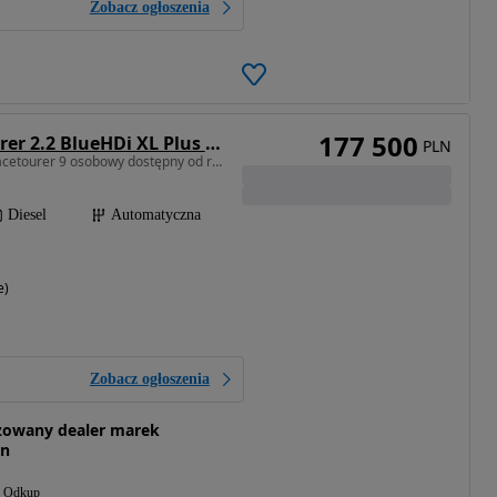
Zobacz ogłoszenia
177 500
Citroën SpaceTourer 2.2 BlueHDi XL Plus EAT8
PLN
2184 cm3 • 180 KM • Spacetourer 9 osobowy dostępny od ręki
Diesel
Automatyczna
e)
Zobacz ogłoszenia
zowany dealer marek
en
Odkup