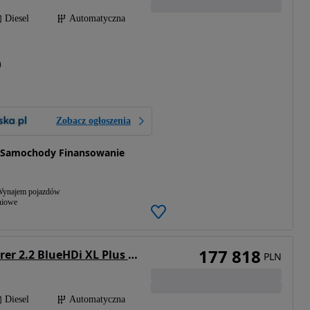
Diesel
Automatyczna
)
Zobacz ogłoszenia
- Samochody Finansowanie
ynajem pojazdów
niowe
177 818
Citroën SpaceTourer 2.2 BlueHDi XL Plus EAT8
PLN
Diesel
Automatyczna