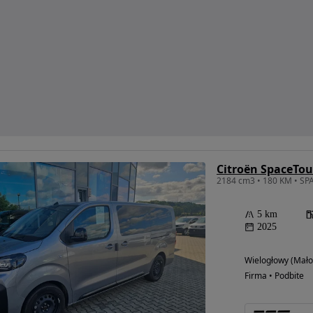
2184 cm3 • 180 KM • SPA
5 km
2025
Wielogłowy (Mało
Firma • Podbite