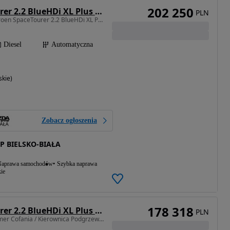
202 250
Citroën SpaceTourer 2.2 BlueHDi XL Plus EAT8
PLN
2184 cm3 • 180 KM • Citroen SpaceTourer 2.2 BlueHDi XL Plus EAT8 180KM Diesel
Diesel
Automatyczna
skie)
Zobacz ogłoszenia
 BIELSKO-BIAŁA
aprawa samochodów
Szybka naprawa
ie
178 318
Citroën SpaceTourer 2.2 BlueHDi XL Plus EAT8
PLN
2184 cm3 • 180 KM • Kamer Cofania / Kierownica Podgrzewana / 9 osobowy