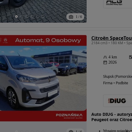
1
/
6
4 km
2026
Słupsk (Pomorski
Firma • Podbite
Auto DIUG - autory
Peugeot oraz Citro
Wynajem pojazdów
1
/
6