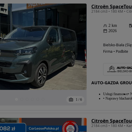
2 km
2026
Bielsko-Biała (Ślą
Firma • Podbite
AUTO-GAZDA GROUP
Usługi finansowe
N
Naprawy blacharsk
1
/
6