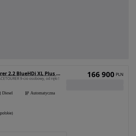
166 900
Citroën SpaceTourer 2.2 BlueHDi XL Plus EAT8
PLN
CETOURER 9-cio osobowy, od ręki !
Diesel
Automatyczna
polskie)