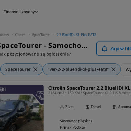
Finanse i zasoby
chody
Finansowanie
Leasing
dy
Narzędzie do wyceny samochodu
tryczne
Raport z inspekcji
obowe
Citroën
SpaceTourer
2.2 BlueHDi XL Plus EAT8
m
Raport historii pojazdu
Citroën SpaceTourer - Samochody Osobowe
Otomoto News
Zapisz fi
wane
Jak pozycjonowane są ogłoszenia?
SpaceTourer
"ver-2-2-bluehdi-xl-plus-eat8"
Wy
Citroën SpaceTourer 2.2 BlueHDi XL
2 km
Diesel
Automa
Sosnowiec (Śląskie)
Firma • Podbite