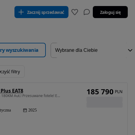
Zacznij sprzedawać
Zaloguj się
ltry wyszukiwania
czyść filtry
185 790
 Plus EAT8
PLN
2184 cm3 • 180 KM • SpaceTourer XL PLUS 8 miejs. 180KM Aut.! Przesuwane fotele! El. drzwi!
tyczna
2025