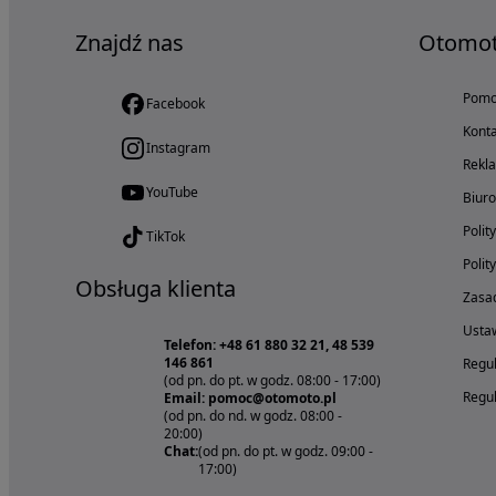
Znajdź nas
Otomo
Pom
Facebook
Konta
Instagram
Rekl
YouTube
Biur
Polit
TikTok
Polit
Obsługa klienta
Zasad
Ustaw
Telefon: +48 61 880 32 21, 48 539
146 861
Regul
(od pn. do pt. w godz. 08:00 - 17:00)
Regul
Email: pomoc@otomoto.pl
(od pn. do nd. w godz. 08:00 -
20:00)
Chat:
(od pn. do pt. w godz. 09:00 -
17:00)