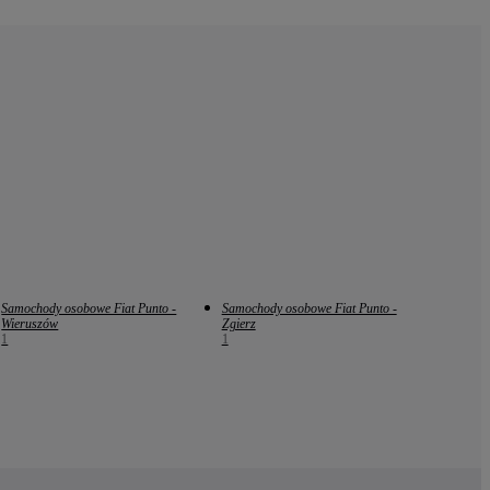
Samochody osobowe Fiat Punto -
Samochody osobowe Fiat Punto -
Wieruszów
Zgierz
1
1