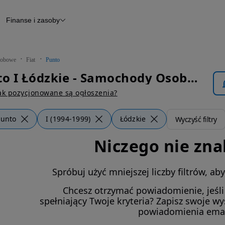
Finanse i zasoby
chody
Finansowanie
Leasing
dy
Narzędzie do wyceny samochodu
tryczne
Raport z inspekcji
obowe
Fiat
Punto
m
Raport historii pojazdu
Fiat Punto I Łódzkie - Samochody Osobowe
Otomoto News
wane
ak pozycjonowane są ogłoszenia?
Punto
I (1994-1999)
Łódzkie
Wyczyść filtry
Niczego nie zna
Spróbuj użyć mniejszej liczby filtrów, a
Chcesz otrzymać powiadomienie, jeśl
spełniający Twoje kryteria? Zapisz swoje w
powiadomienia ema