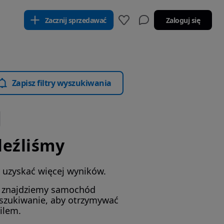
Zacznij sprzedawać
Zaloguj się
Zapisz filtry wyszukiwania
leźliśmy
by uzyskać więcej wyników.
i znajdziemy samochód
yszukiwanie, aby otrzymywać
ilem.