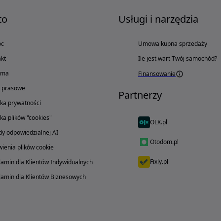
to
Usługi i narzędzia
oc
Umowa kupna sprzedaży
kt
Ile jest wart Twój samochód?
ama
Finansowanie
o prasowe
Partnerzy
yka prywatności
yka plików "cookies"
OLX.pl
y odpowiedzialnej AI
Otodom.pl
ienia plików cookie
Fixly.pl
amin dla Klientów Indywidualnych
amin dla Klientów Biznesowych