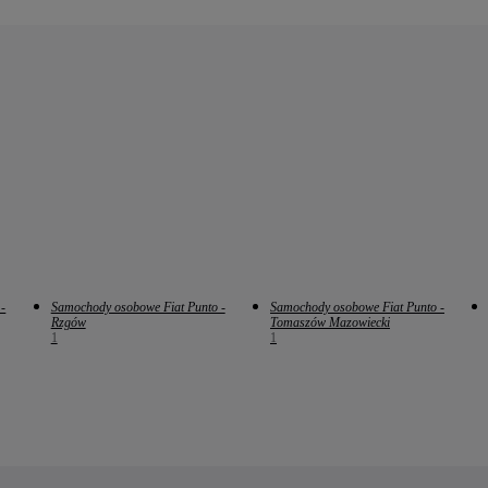
-
Samochody osobowe Fiat Punto -
Samochody osobowe Fiat Punto -
Rzgów
Tomaszów Mazowiecki
1
1