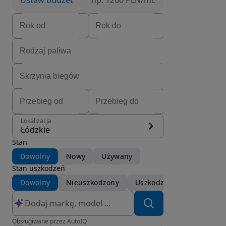
Ustaw budżet
np. 1200 PLN/mc
Lokalizacja
Łódzkie
Stan
Dowolny
Nowy
Używany
Stan uszkodzeń
Dowolny
Nieuszkodzony
Uszkodzony
Obsługiwane przez AutoIQ