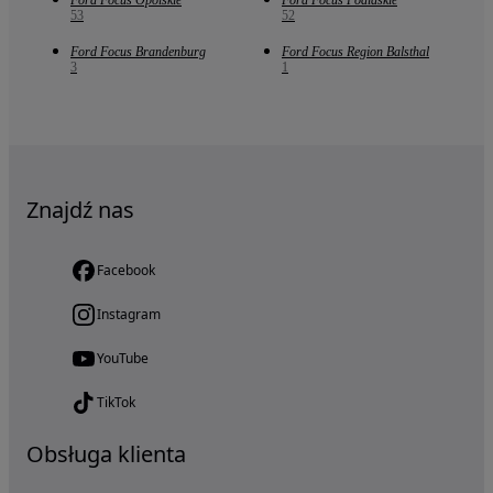
Ford Focus Opolskie
Ford Focus Podlaskie
53
52
Ford Focus Brandenburg
Ford Focus Region Balsthal
3
1
Znajdź nas
Facebook
Instagram
YouTube
TikTok
Obsługa klienta