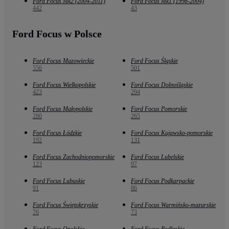
Ford Focus Mk2 (2004-2011)
Ford Focus Mk1 (1998-2004)
442
43
Ford Focus w Polsce
Ford Focus Mazowieckie
Ford Focus Śląskie
556
501
Ford Focus Wielkopolskie
Ford Focus Dolnośląskie
423
294
Ford Focus Małopolskie
Ford Focus Pomorskie
280
265
Ford Focus Łódzkie
Ford Focus Kujawsko-pomorskie
192
131
Ford Focus Zachodniopomorskie
Ford Focus Lubelskie
123
97
Ford Focus Lubuskie
Ford Focus Podkarpackie
91
86
Ford Focus Świętokrzyskie
Ford Focus Warmińsko-mazurskie
76
73