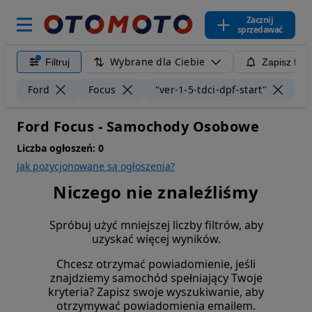
Zacznij
sprzedawać
Wybrane dla Ciebie
Filtruj
Zapisz filt
Wy
Ford
Focus
"ver-1-5-tdci-dpf-start"
Ford Focus - Samochody Osobowe
Liczba ogłoszeń:
0
Jak pozycjonowane są ogłoszenia?
Niczego nie znaleźliśmy
Spróbuj użyć mniejszej liczby filtrów, aby
uzyskać więcej wyników.
Chcesz otrzymać powiadomienie, jeśli
znajdziemy samochód spełniający Twoje
kryteria? Zapisz swoje wyszukiwanie, aby
otrzymywać powiadomienia emailem.