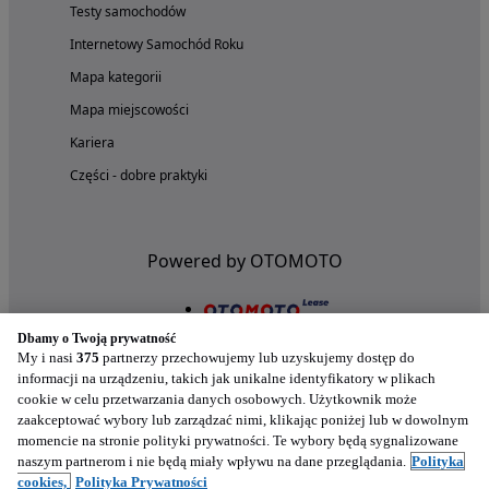
Testy samochodów
Internetowy Samochód Roku
Mapa kategorii
Mapa miejscowości
Kariera
Części - dobre praktyki
Powered by OTOMOTO
Dbamy o Twoją prywatność
My i nasi
375
partnerzy przechowujemy lub uzyskujemy dostęp do
informacji na urządzeniu, takich jak unikalne identyfikatory w plikach
cookie w celu przetwarzania danych osobowych. Użytkownik może
zaakceptować wybory lub zarządzać nimi, klikając poniżej lub w dowolnym
momencie na stronie polityki prywatności. Te wybory będą sygnalizowane
naszym partnerom i nie będą miały wpływu na dane przeglądania.
Polityka
Nasze aplikacje w twoim telefonie
cookies,
Polityka Prywatności