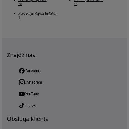
Ford Kuga Opolskie
Ford Kuga Podlaskie
56
53
Ford Kuga Region Balsthal
1
Znajdź nas
Facebook
Instagram
YouTube
TikTok
Obsługa klienta