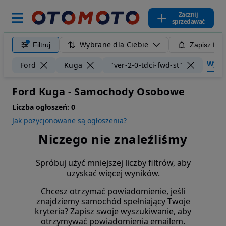
Zacznij
sprzedawać
Wybrane dla Ciebie
Filtruj
Zapisz filt
Wyczyś
Ford
Kuga
"ver-2-0-tdci-fwd-st"
Ford Kuga - Samochody Osobowe
Liczba ogłoszeń:
0
Jak pozycjonowane są ogłoszenia?
Niczego nie znaleźliśmy
Spróbuj użyć mniejszej liczby filtrów, aby
uzyskać więcej wyników.
Chcesz otrzymać powiadomienie, jeśli
znajdziemy samochód spełniający Twoje
kryteria? Zapisz swoje wyszukiwanie, aby
otrzymywać powiadomienia emailem.