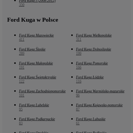
Ford Kuga I (2008-2012)
350
Ford Kuga w Polsce
Ford Kuga Mazowieckie
Ford Kuga Wielkopolskie
411
311
Ford Kuga Śląskie
Ford Kuga Dolnośląskie
289
199
Ford Kuga Małopolskie
Ford Kuga Pomorskie
191
166
Ford Kuga Świętokrzyskie
Ford Kuga Łódzkie
122
116
Ford Kuga Zachodniopomorskie
Ford Kuga Warmińsko-mazurskie
101
96
Ford Kuga Lubelskie
Ford Kuga Kujawsko-pomorskie
95
87
Ford Kuga Podkarpackie
Ford Kuga Lubuskie
83
61