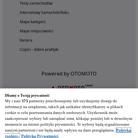
Testy samochodów
Internetowy Samochód Roku
Mapa kategorii
Mapa miejscowości
Kariera
Części - dobre praktyki
Powered by OTOMOTO
Dbamy o Twoją prywatność
My i nasi
375
partnerzy przechowujemy lub uzyskujemy dostęp do
informacji na urządzeniu, takich jak unikalne identyfikatory w plikach
cookie w celu przetwarzania danych osobowych. Użytkownik może
zaakceptować wybory lub zarządzać nimi, klikając poniżej lub w dowolnym
momencie na stronie polityki prywatności. Te wybory będą sygnalizowane
naszym partnerom i nie będą miały wpływu na dane przeglądania.
Polityka
Nasze aplikacje w twoim telefonie
cookies,
Polityka Prywatności