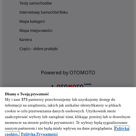
Testy samochodów
Internetowy Samochód Roku
Mapa kategorii
Mapa miejscowości
Kariera
Części - dobre praktyki
Powered by OTOMOTO
Dbamy o Twoją prywatność
My i nasi
375
partnerzy przechowujemy lub uzyskujemy dostęp do
informacji na urządzeniu, takich jak unikalne identyfikatory w plikach
cookie w celu przetwarzania danych osobowych. Użytkownik może
zaakceptować wybory lub zarządzać nimi, klikając poniżej lub w dowolnym
momencie na stronie polityki prywatności. Te wybory będą sygnalizowane
naszym partnerom i nie będą miały wpływu na dane przeglądania.
Polityka
Nasze aplikacje w twoim telefonie
cookies,
Polityka Prywatności