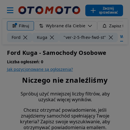
Zacznij
sprzedawać
Wybrane dla Ciebie
Filtruj
Zapisz filt
Wyczy
Ford
Kuga
"ver-2-5-fhev-fwd-st"
Ford Kuga - Samochody Osobowe
Liczba ogłoszeń:
0
Jak pozycjonowane są ogłoszenia?
Niczego nie znaleźliśmy
Spróbuj użyć mniejszej liczby filtrów, aby
uzyskać więcej wyników.
Chcesz otrzymać powiadomienie, jeśli
znajdziemy samochód spełniający Twoje
kryteria? Zapisz swoje wyszukiwanie, aby
otrzymywać powiadomienia emailem.