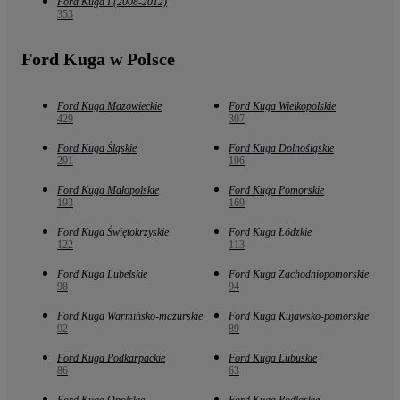
Ford Kuga I (2008-2012)
353
Ford Kuga w Polsce
Ford Kuga Mazowieckie
Ford Kuga Wielkopolskie
429
307
Ford Kuga Śląskie
Ford Kuga Dolnośląskie
291
196
Ford Kuga Małopolskie
Ford Kuga Pomorskie
193
169
Ford Kuga Świętokrzyskie
Ford Kuga Łódzkie
122
113
Ford Kuga Lubelskie
Ford Kuga Zachodniopomorskie
98
94
Ford Kuga Warmińsko-mazurskie
Ford Kuga Kujawsko-pomorskie
92
89
Ford Kuga Podkarpackie
Ford Kuga Lubuskie
86
63