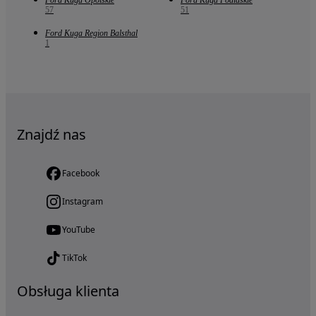
Ford Kuga Opolskie
Ford Kuga Podlaskie
57
51
Ford Kuga Region Balsthal
1
Znajdź nas
Facebook
Instagram
YouTube
TikTok
Obsługa klienta