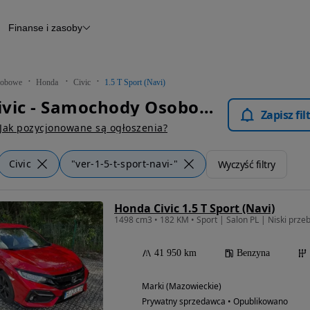
Finanse i zasoby
chody
Finansowanie
Leasing
dy
Narzędzie do wyceny samochodu
tryczne
Raport z inspekcji
obowe
Honda
Civic
1.5 T Sport (Navi)
m
Raport historii pojazdu
Honda Civic - Samochody Osobowe
Otomoto News
Zapisz fi
wane
Jak pozycjonowane są ogłoszenia?
Civic
"ver-1-5-t-sport-navi-"
Wyczyść filtry
Honda Civic 1.5 T Sport (Navi)
1498 cm3 • 182 KM • Sport | Salon PL | Niski prze
41 950 km
Benzyna
Marki (Mazowieckie)
Prywatny sprzedawca • Opublikowano