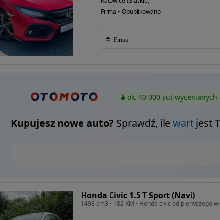
Katowice (Śląskie)
Firma • Opublikowano
Firma
ok. 40 000 aut wycenianych 
Kupujesz nowe auto?
Sprawdź, ile
wart
jest 
Honda Civic 1.5 T Sport (Navi)
1498 cm3 • 182 KM • Honda civic od pierwszego wł