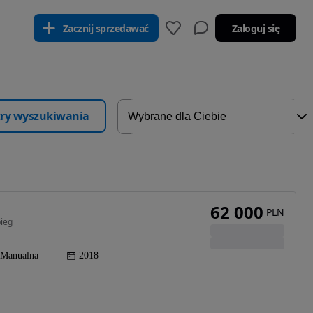
Zacznij sprzedawać
Zaloguj się
ltry wyszukiwania
62 000
PLN
bieg
Manualna
2018