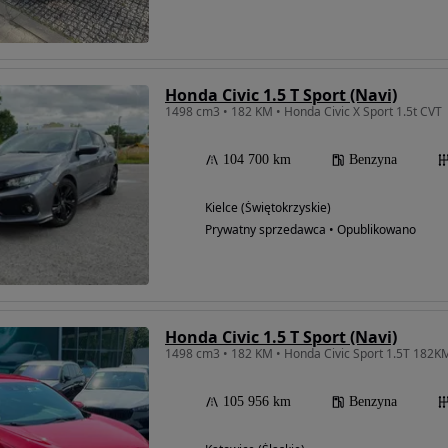
Honda Civic 1.5 T Sport (Navi)
1498 cm3 • 182 KM • Honda Civic X Sport 1.5t CVT
104 700 km
Benzyna
Kielce (Świętokrzyskie)
Prywatny sprzedawca • Opublikowano
Honda Civic 1.5 T Sport (Navi)
1498 cm3 • 182 KM • Honda Civic Sport 1.5T 182KM
105 956 km
Benzyna