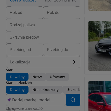
Ustaw budżet
np. 1200 PLN/mc
Lokalizacja
Stan
Dowolny
Nowy
Używany
Stan uszkodzeń
Dowolny
Nieuszkodzony
Uszkodzony
Obsługiwane przez AutoIQ