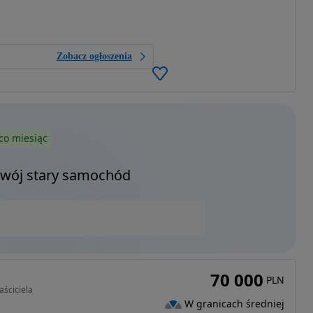
Zobacz ogłoszenia
co miesiąc
Twój stary samochód
70 000
PLN
aściciela
W granicach średniej