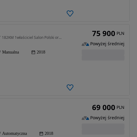
75 900
PLN
1498 cm3 • 182 KM • Honda Civic X 2018 Sport 1.5T 182KM 1właściciel Salon Polski oryginal
Powyżej średniej
Manualna
2018
69 000
PLN
Powyżej średniej
Automatyczna
2018