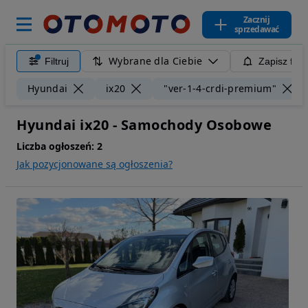
Zacznij
sprzedawać
Wybrane dla Ciebie
Filtruj
Zapisz filt
Hyundai
ix20
"ver-1-4-crdi-premium"
Hyundai ix20 - Samochody Osobowe
Liczba ogłoszeń:
2
Jak pozycjonowane są ogłoszenia?