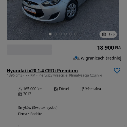
1
/
6
18 900
PLN
W granicach średniej
Hyundai ix20 1.4 CRDi Premium
1396 cm3 • 77 KM • Pierwszy właściciel Klimatyzacja Czujniki
165 000 km
Diesel
Manualna
2012
Smyków (Świętokrzyskie)
Firma • Podbite