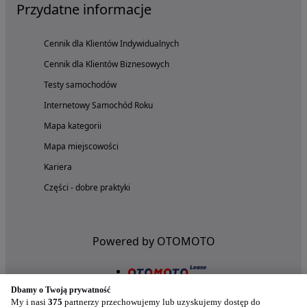
Przydatne informacje
Cennik dla Klientów Indywidualnych
Cennik dla Klientów Biznesowych
Testy samochodów
Internetowy Samochód Roku
Mapa kategorii
Mapa miejscowości
Kariera
Części - dobre praktyki
Powered by OTOMOTO
Dbamy o Twoją prywatność
My i nasi
375
partnerzy przechowujemy lub uzyskujemy dostęp do