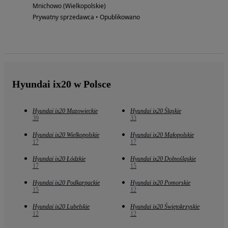
Mnichowo (Wielkopolskie)
Prywatny sprzedawca • Opublikowano
Hyundai ix20 w Polsce
Hyundai ix20 Mazowieckie
Hyundai ix20 Śląskie
39
33
Hyundai ix20 Wielkopolskie
Hyundai ix20 Małopolskie
17
17
Hyundai ix20 Łódzkie
Hyundai ix20 Dolnośląskie
17
15
Hyundai ix20 Podkarpackie
Hyundai ix20 Pomorskie
15
12
Hyundai ix20 Lubelskie
Hyundai ix20 Świętokrzyskie
12
12