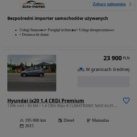
Zobacz ogłoszenia
Bezpośredni importer samochodów używanych
Usługi finansowe
Przegląd techniczny
Usługi ubezpieczeniowe
Dostawa do domu
23 900
PLN
W granicach średniej
Hyundai ix20 1.4 CRDi Premium
1396 cm3 • 90 KM • 1,4 CRDi 90ps # CLIMATRONIC NAVI ALUS 16 KAMERA # Serwis #
195 000 km
Diesel
Manualna
2015