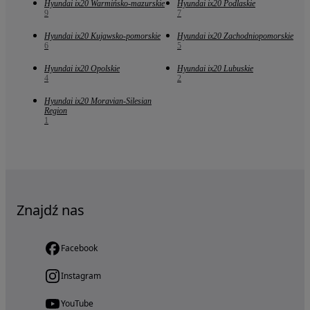
Hyundai ix20 Warmińsko-mazurskie
Hyundai ix20 Podlaskie
9
7
Hyundai ix20 Kujawsko-pomorskie
Hyundai ix20 Zachodniopomorskie
6
5
Hyundai ix20 Opolskie
Hyundai ix20 Lubuskie
4
2
Hyundai ix20 Moravian-Silesian
Region
1
Znajdź nas
Facebook
Instagram
YouTube