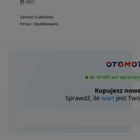
2015
Zamość (Lubelskie)
Firma • Opublikowano
ok. 40 000 aut wycenian
Kupujesz nowe
Sprawdź, ile
wart
jest Twó