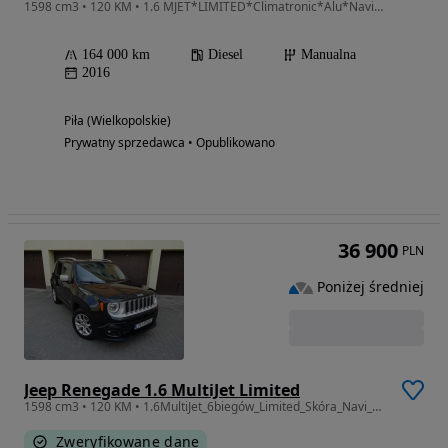
1598 cm3 • 120 KM • 1.6 MJET*LIMITED*Climatronic*Alu*Navi*PDC*Pełna Elektryka*Super Stan!!
164 000 km
Diesel
Manualna
2016
Piła (Wielkopolskie)
Prywatny sprzedawca • Opublikowano
36 900
PLN
Poniżej średniej
Jeep Renegade 1.6 MultiJet Limited
1598 cm3 • 120 KM • 1.6MultiJet_6biegów_Limited_Skóra_Navi_Klimatronik_Media_MegaStan! ! !
Zweryfikowane dane