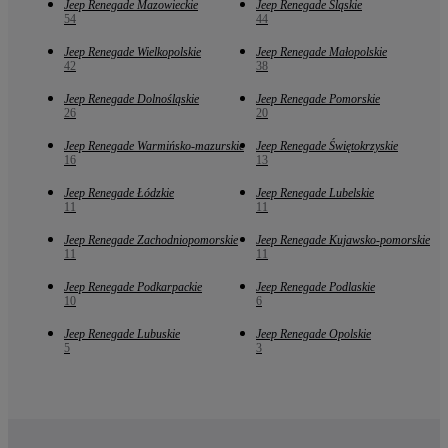
Jeep Renegade Mazowieckie
Jeep Renegade Śląskie
54
44
Jeep Renegade Wielkopolskie
Jeep Renegade Małopolskie
42
38
Jeep Renegade Dolnośląskie
Jeep Renegade Pomorskie
26
20
Jeep Renegade Warmińsko-mazurskie
Jeep Renegade Świętokrzyskie
16
13
Jeep Renegade Łódzkie
Jeep Renegade Lubelskie
11
11
Jeep Renegade Zachodniopomorskie
Jeep Renegade Kujawsko-pomorskie
11
11
Jeep Renegade Podkarpackie
Jeep Renegade Podlaskie
10
6
Jeep Renegade Lubuskie
Jeep Renegade Opolskie
5
3