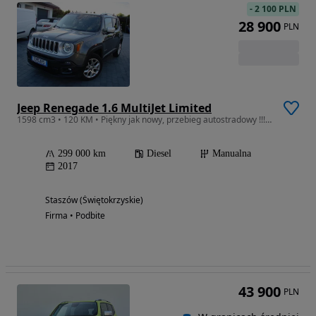
-
2 100 PLN
28 900
PLN
Jeep Renegade 1.6 MultiJet Limited
1598 cm3 • 120 KM • Piękny jak nowy, przebieg autostradowy !!! SUPER CENA !!!
299 000 km
Diesel
Manualna
2017
Staszów (Świętokrzyskie)
Firma • Podbite
43 900
PLN