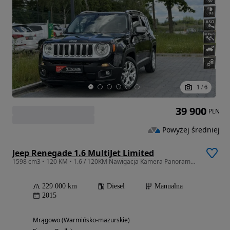
1
/
6
39 900
PLN
Powyżej średniej
Jeep Renegade 1.6 MultiJet Limited
1598 cm3 • 120 KM • 1.6 / 120KM Nawigacja Kamera Panorama Skóra Czujniki Martwego Pola
229 000 km
Diesel
Manualna
2015
Mrągowo (Warmińsko-mazurskie)