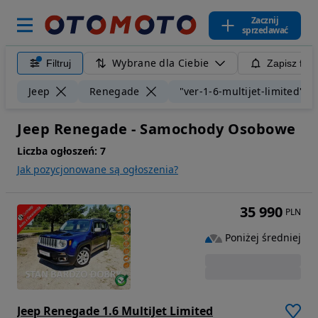
Zacznij
sprzedawać
Wybrane dla Ciebie
Filtruj
Zapisz filt
Jeep
Renegade
"ver-1-6-multijet-limited"
Jeep Renegade - Samochody Osobowe
Liczba ogłoszeń:
7
Jak pozycjonowane są ogłoszenia?
35 990
PLN
Poniżej średniej
Jeep Renegade 1.6 MultiJet Limited