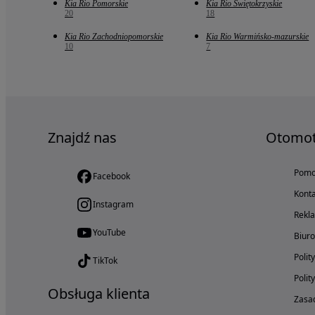
Kia Rio Pomorskie
Kia Rio Świętokrzyskie
20
18
Kia Rio Zachodniopomorskie
Kia Rio Warmińsko-mazurskie
10
7
Znajdź nas
Otomo
Pom
Facebook
Konta
Instagram
Rekl
YouTube
Biur
Polit
TikTok
Polit
Obsługa klienta
Zasad