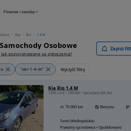
Finanse i zasoby
chody
Finansowanie
Leasing
dy
Narzędzie do wyceny samochodu
tryczne
Raport z inspekcji
obowe
Kia
Rio
1.4 M
m
Raport historii pojazdu
 - Samochody Osobowe
Otomoto News
Zapisz fi
wane
Jak pozycjonowane są ogłoszenia?
io
"ver-1-4-m"
Wyczyść filtry
Kia Rio 1.4 M
1396 cm3 • 109 KM • Sprzedam KIA Rio
70 000 km
Benzyna
Turek (Wielkopolskie)
Prywatny sprzedawca • Opublikowano