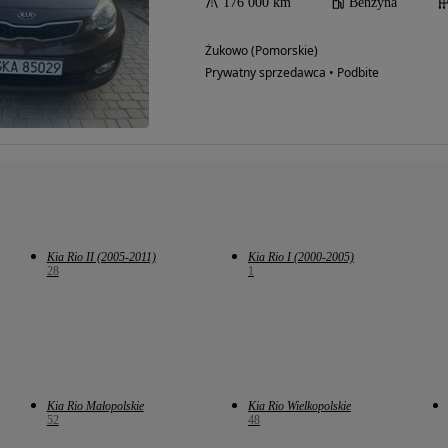
176 000 km
Benzyna
Żukowo (Pomorskie)
Prywatny sprzedawca • Podbite
Kia Rio II (2005-2011)
Kia Rio I (2000-2005)
28
1
Kia Rio Małopolskie
Kia Rio Wielkopolskie
52
48