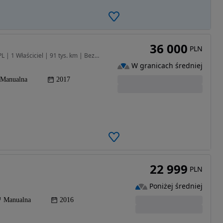
36 000
PLN
1368 cm3 • 100 KM • Kia Rio IV 1.4 100KM | Salon PL | 1 Właściciel | 91 tys. km | Bezwyp.
W granicach średniej
Manualna
2017
22 999
PLN
Poniżej średniej
Manualna
2016