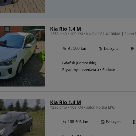
Kia Rio 1.4 M
91 500 km
Benzyna
Gdańsk (Pomorskie)
Prywatny sprzedawca • Podbite
Kia Rio 1.4 M
1396 cm3 • 109 KM • salon Polska LPG
168 505 km
Benzyna