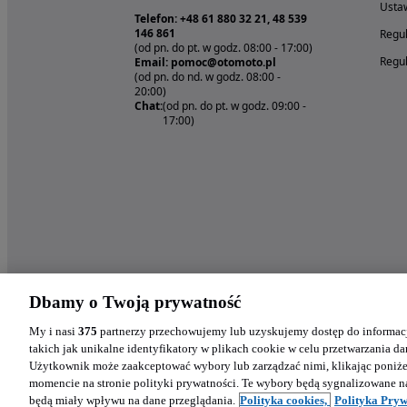
Ustaw
Telefon: +48 61 880 32 21, 48 539
146 861
Regul
(od pn. do pt. w godz. 08:00 - 17:00)
Regul
Email: pomoc@otomoto.pl
(od pn. do nd. w godz. 08:00 -
20:00)
Chat:
(od pn. do pt. w godz. 09:00 -
17:00)
Dbamy o Twoją prywatność
My i nasi
375
partnerzy przechowujemy lub uzyskujemy dostęp do informacj
takich jak unikalne identyfikatory w plikach cookie w celu przetwarzania 
Użytkownik może zaakceptować wybory lub zarządzać nimi, klikając poniż
momencie na stronie polityki prywatności. Te wybory będą sygnalizowane n
będą miały wpływu na dane przeglądania.
Polityka cookies,
Polityka Pryw