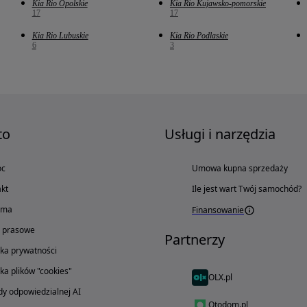
Kia Rio Opolskie
Kia Rio Kujawsko-pomorskie
17
17
Kia Rio Lubuskie
Kia Rio Podlaskie
6
3
to
Usługi i narzędzia
oc
Umowa kupna sprzedaży
kt
Ile jest wart Twój samochód?
ama
Finansowanie
o prasowe
Partnerzy
yka prywatności
yka plików "cookies"
OLX.pl
y odpowiedzialnej AI
Otodom.pl