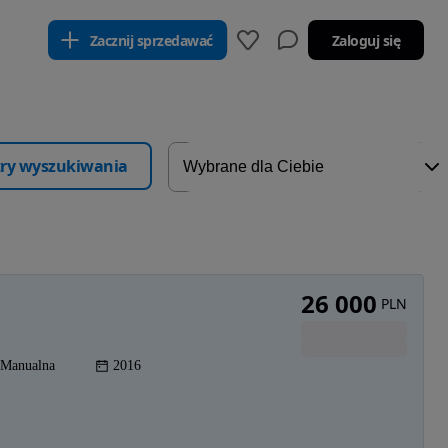
Zacznij sprzedawać
Zaloguj się
ltry wyszukiwania
26 000
PLN
Manualna
2016