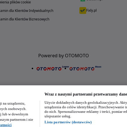
ienia plików cookie
Fixly.pl
amin dla Klientów Indywidualnych
amin dla Klientów Biznesowych
Powered by OTOMOTO
Wraz z naszymi partnerami przetwarzamy dane 
Użycie dokładnych danych geolokalizacyjnych. Akty
i na urządzeniu,
Nasze aplikacje w twoim telefonie
urządzenia do celów identyfikacji. Przechowywanie i
danych osobowych.
do nich. Spersonalizowane reklamy i treści, pomiar re
ej lub w dowolnym
ulepszanie usług.
aszym partnerom i nie
Lista partnerów (dostawców)
atności