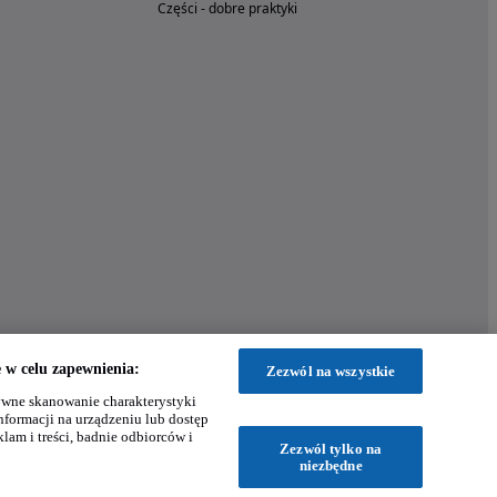
Części - dobre praktyki
w celu zapewnienia:
Zezwól na wszystkie
wne skanowanie charakterystyki
nformacji na urządzeniu lub dostęp
klam i treści, badnie odbiorców i
Zezwól tylko na
niezbędne