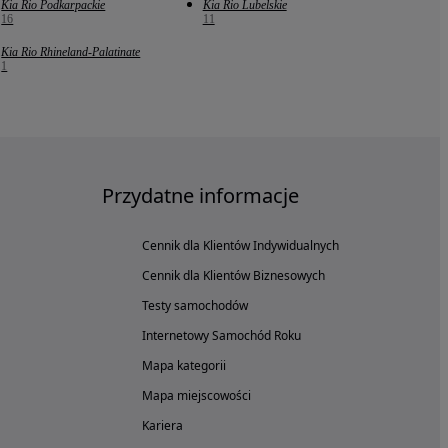
Kia Rio Podkarpackie
Kia Rio Lubelskie
16
11
Kia Rio Rhineland-Palatinate
1
Przydatne informacje
Cennik dla Klientów Indywidualnych
Cennik dla Klientów Biznesowych
Testy samochodów
Internetowy Samochód Roku
Mapa kategorii
Mapa miejscowości
Kariera