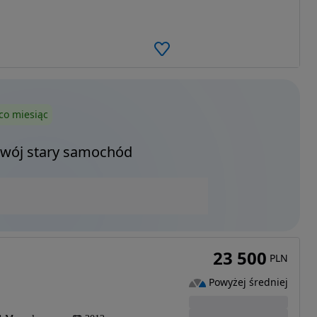
co miesiąc
Twój stary samochód
23 500
PLN
Powyżej średniej