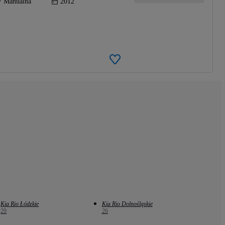
Manualna
2012
Kia Rio Łódzkie
Kia Rio Dolnośląskie
29
26