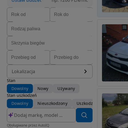
Ustaw budżet
np. 1200 PLN/mc
Lokalizacja
Stan
Dowolny
Nowy
Używany
Stan uszkodzeń
Dowolny
Nieuszkodzony
Uszkodzony
Obsługiwane przez AutoIQ