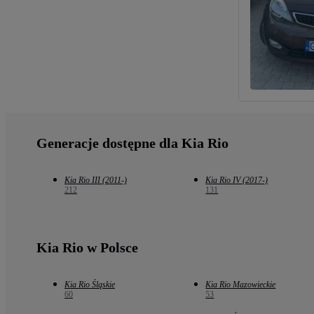
Generacje dostępne dla Kia Rio
Kia Rio III (2011-)
Kia Rio IV (2017-)
212
131
Kia Rio w Polsce
Kia Rio Śląskie
Kia Rio Mazowieckie
60
53