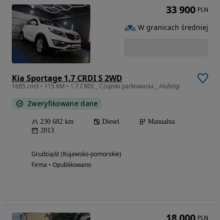
33 900
PLN
W granicach średniej
Kia Sportage 1.7 CRDI S 2WD
1685 cm3 • 115 KM • 1.7 CRDI _ Czujniki parkowania _ Alufelgi
Zweryfikowane dane
230 682 km
Diesel
Manualna
2013
Grudziądz (Kujawsko-pomorskie)
Firma • Opublikowano
18 000
PLN