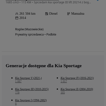
1685 cm3 • 115 KM • Sprzedam kia sportage III lift 20214 z bogatym wyposażeniem
261 504 km
Diesel
Manualna
2014
Rogów (Mazowieckie)
Prywatny sprzedawca • Podbite
Generacje dostępne dla Kia Sportage
Kia Sportage V (2021-)
Kia Sportage IV (2016-2021)
1 087
1 017
Kia Sportage III (2010-2015)
Kia Sportage II (2004-2010)
778
105
Kia Sportage I (1994-2002)
6