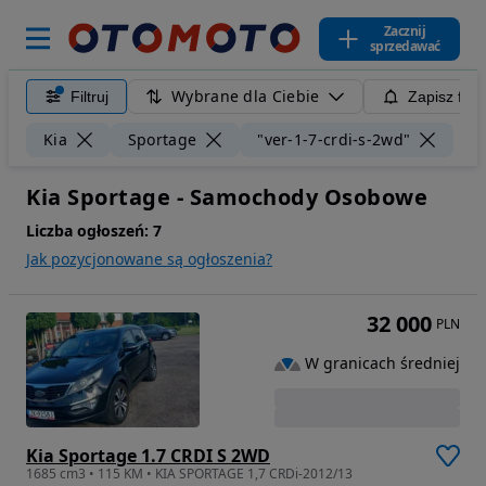
Zacznij
sprzedawać
Wybrane dla Ciebie
Filtruj
Zapisz filt
Wyc
Kia
Sportage
"ver-1-7-crdi-s-2wd"
Kia Sportage - Samochody Osobowe
Liczba ogłoszeń:
7
Jak pozycjonowane są ogłoszenia?
32 000
PLN
W granicach średniej
Kia Sportage 1.7 CRDI S 2WD
1685 cm3 • 115 KM • KIA SPORTAGE 1,7 CRDi-2012/13