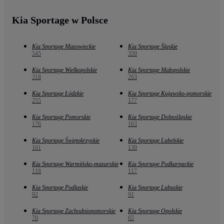
Kia Sportage w Polsce
Kia Sportage Mazowieckie
Kia Sportage Śląskie
545
359
Kia Sportage Wielkopolskie
Kia Sportage Małopolskie
318
263
Kia Sportage Łódzkie
Kia Sportage Kujawsko-pomorskie
255
177
Kia Sportage Pomorskie
Kia Sportage Dolnośląskie
176
163
Kia Sportage Świętokrzyskie
Kia Sportage Lubelskie
161
139
Kia Sportage Warmińsko-mazurskie
Kia Sportage Podkarpackie
118
117
Kia Sportage Podlaskie
Kia Sportage Lubuskie
92
91
Kia Sportage Zachodniopomorskie
Kia Sportage Opolskie
70
65