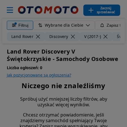
Zacznij
sprzedawać
Wybrane dla Ciebie
Filtruj
Zapisz filt
Land Rover
Discovery
V (2017-)
Świę
Land Rover Discovery V
Świętokrzyskie - Samochody Osobowe
Liczba ogłoszeń:
0
Jak pozycjonowane są ogłoszenia?
Niczego nie znaleźliśmy
Spróbuj użyć mniejszej liczby filtrów, aby
uzyskać więcej wyników.
Chcesz otrzymać powiadomienie, jeśli
znajdziemy samochód spełniający Twoje
kryteria? Zapisz swoje wyszukiwanie, aby