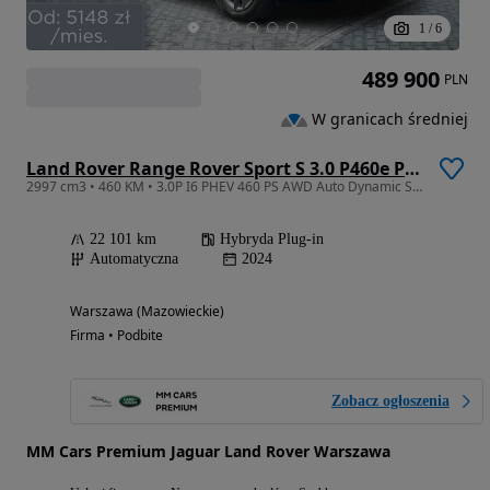
1
/
6
489 900
PLN
W granicach średniej
Land Rover Range Rover Sport S 3.0 P460e PHEV Dynamic SE
2997 cm3 • 460 KM • 3.0P I6 PHEV 460 PS AWD Auto Dynamic SE,
22 101 km
Hybryda Plug-in
Automatyczna
2024
Warszawa (Mazowieckie)
Firma • Podbite
Zobacz ogłoszenia
MM Cars Premium Jaguar Land Rover Warszawa