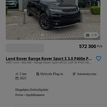
1
/
6
572 300
PLN
Land Rover Range Rover Sport S 3.0 P460e PHEV Dynamic SE
2997 cm3 • 460 KM • Range Rover Sport MY25 3.0P I6 PHEV 460 PS AWD Auto Dynamic SE
5 km
Hybryda Plug-in
Automatyczna
2025
Długołęka (Dolnośląskie)
Firma • Opublikowano