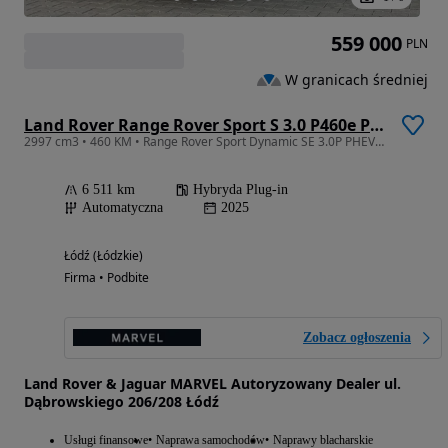
559 000
PLN
W granicach średniej
Land Rover Range Rover Sport S 3.0 P460e PHEV Dynamic SE
2997 cm3 • 460 KM • Range Rover Sport Dynamic SE 3.0P PHEV 460KM AWD / Polski Salon / ASO
6 511 km
Hybryda Plug-in
Automatyczna
2025
Łódź (Łódzkie)
Firma • Podbite
Zobacz ogłoszenia
Land Rover & Jaguar MARVEL Autoryzowany Dealer ul.
Dąbrowskiego 206/208 Łódź
Usługi finansowe
Naprawa samochodów
Naprawy blacharskie