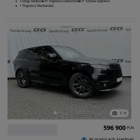
Usługi finansowe
Naprawa samochodów
Szybka naprawa
Naprawy blacharskie
1
/
6
596 900
PLN
W granicach średniej