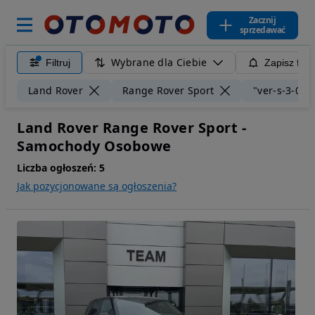
Zacznij
sprzedawać
Wybrane dla Ciebie
Filtruj
Zapisz filt
Land Rover
Range Rover Sport
"ver-s-3-0-
Land Rover Range Rover Sport -
Samochody Osobowe
Liczba ogłoszeń:
5
Jak pozycjonowane są ogłoszenia?