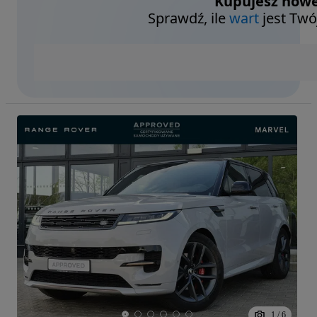
Kupujesz nowe
Sprawdź, ile
wart
jest Twó
1
/
6