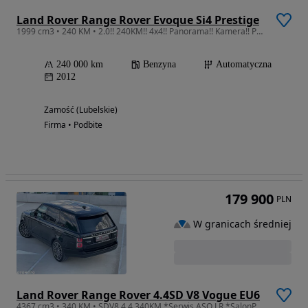
Land Rover Range Rover Evoque Si4 Prestige
1999 cm3 • 240 KM • 2.0!! 240KM!! 4x4!! Panorama!! Kamera!! Pamięci!!
240 000 km
Benzyna
Automatyczna
2012
Zamość (Lubelskie)
Firma • Podbite
179 900
PLN
W granicach średniej
Land Rover Range Rover 4.4SD V8 Vogue EU6
4367 cm3 • 340 KM • SDV8 4,4 340KM *Serwis ASO LR *SalonPL*FVAT23%+SuperLEASING