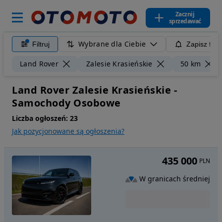
Zacznij
sprzedawać
Wybrane dla Ciebie
Filtruj
Zapisz filt
Land Rover
Zalesie Krasieńskie
50 km
Land Rover Zalesie Krasieńskie -
Samochody Osobowe
Liczba ogłoszeń:
23
Jak pozycjonowane są ogłoszenia?
435 000
PLN
W granicach średniej