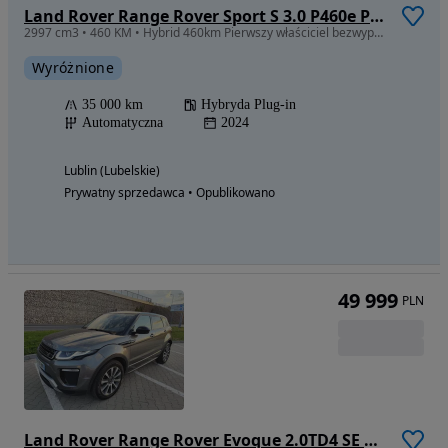
Land Rover Range Rover Sport S 3.0 P460e PHEV Dynamic HSE
2997 cm3 • 460 KM • Hybrid 460km Pierwszy właściciel bezwypadkowy full opcja fv VAT
Wyróżnione
35 000 km
Hybryda Plug-in
Automatyczna
2024
Lublin (Lubelskie)
Prywatny sprzedawca • Opublikowano
49 999
PLN
Land Rover Range Rover Evoque 2.0TD4 SE Plus