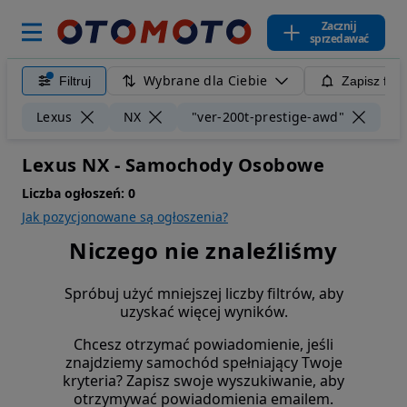
Zacznij
sprzedawać
Wybrane dla Ciebie
Filtruj
Zapisz filt
Wyc
Lexus
NX
"ver-200t-prestige-awd"
Lexus NX - Samochody Osobowe
Liczba ogłoszeń:
0
Jak pozycjonowane są ogłoszenia?
Niczego nie znaleźliśmy
Spróbuj użyć mniejszej liczby filtrów, aby
uzyskać więcej wyników.
Chcesz otrzymać powiadomienie, jeśli
znajdziemy samochód spełniający Twoje
kryteria? Zapisz swoje wyszukiwanie, aby
otrzymywać powiadomienia emailem.