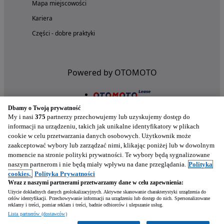
Mapa miejscowości
Kariera
Części - dobre praktyki
Powered by OTOMOTO
Dbamy o Twoją prywatność
My i nasi
375
partnerzy przechowujemy lub uzyskujemy dostęp do
informacji na urządzeniu, takich jak unikalne identyfikatory w plikach
cookie w celu przetwarzania danych osobowych. Użytkownik może
zaakceptować wybory lub zarządzać nimi, klikając poniżej lub w dowolnym
momencie na stronie polityki prywatności. Te wybory będą sygnalizowane
naszym partnerom i nie będą miały wpływu na dane przeglądania.
Polityka
Nasze aplikacje w twoim telefonie
cookies,
Polityka Prywatności
Wraz z naszymi partnerami przetwarzamy dane w celu zapewnienia:
Użycie dokładnych danych geolokalizacyjnych. Aktywne skanowanie charakterystyki urządzenia do
celów identyfikacji. Przechowywanie informacji na urządzeniu lub dostęp do nich. Spersonalizowane
reklamy i treści, pomiar reklam i treści, badnie odbiorców i ulepszanie usług.
Lista partnerów (dostawców)