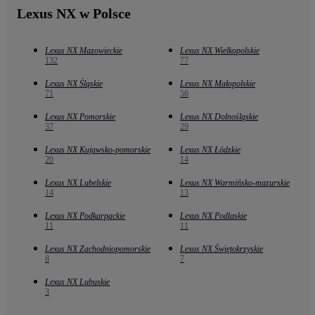
Lexus NX w Polsce
Lexus NX Mazowieckie
Lexus NX Wielkopolskie
132
77
Lexus NX Śląskie
Lexus NX Małopolskie
71
56
Lexus NX Pomorskie
Lexus NX Dolnośląskie
37
29
Lexus NX Kujawsko-pomorskie
Lexus NX Łódzkie
20
14
Lexus NX Lubelskie
Lexus NX Warmińsko-mazurskie
14
13
Lexus NX Podkarpackie
Lexus NX Podlaskie
11
11
Lexus NX Zachodniopomorskie
Lexus NX Świętokrzyskie
8
7
Lexus NX Lubuskie
3