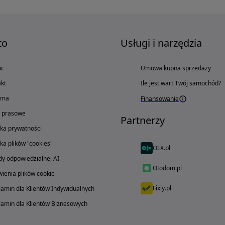
to
Usługi i narzędzia
oc
Umowa kupna sprzedaży
kt
Ile jest wart Twój samochód?
ama
Finansowanie
o prasowe
Partnerzy
yka prywatności
yka plików "cookies"
OLX.pl
y odpowiedzialnej AI
Otodom.pl
ienia plików cookie
Fixly.pl
amin dla Klientów Indywidualnych
amin dla Klientów Biznesowych