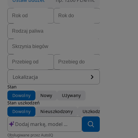
Ustaw budżet
np. 1200 PLN/mc
Lokalizacja
Stan
Dowolny
Nowy
Używany
Stan uszkodzeń
Dowolny
Nieuszkodzony
Uszkodzony
Obsługiwane przez AutoIQ