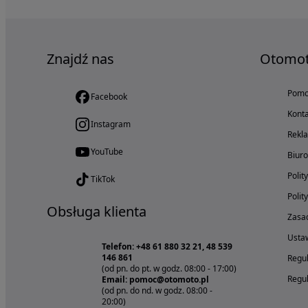
Znajdź nas
Otomo
Pom
Facebook
Konta
Instagram
Rekl
YouTube
Biur
Polit
TikTok
Polit
Obsługa klienta
Zasad
Ustaw
Telefon: +48 61 880 32 21, 48 539
146 861
Regul
(od pn. do pt. w godz. 08:00 - 17:00)
Regul
Email: pomoc@otomoto.pl
(od pn. do nd. w godz. 08:00 -
20:00)