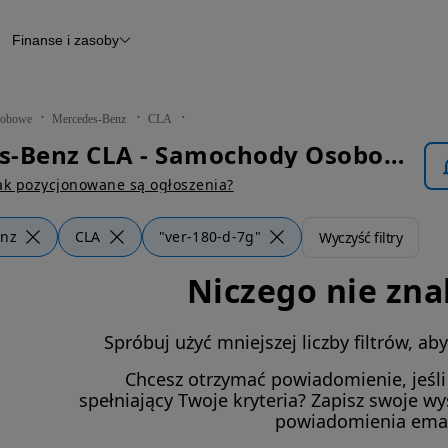
Finanse i zasoby
chody
Finansowanie
Leasing
dy
Narzędzie do wyceny samochodu
tryczne
Raport z inspekcji
obowe
Mercedes-Benz
CLA
m
Raport historii pojazdu
Mercedes-Benz CLA - Samochody Osobowe
Otomoto News
wane
ak pozycjonowane są ogłoszenia?
enz
CLA
"ver-180-d-7g"
Wyczyść filtry
Niczego nie zna
Spróbuj użyć mniejszej liczby filtrów, a
Chcesz otrzymać powiadomienie, jeśl
spełniający Twoje kryteria? Zapisz swoje w
powiadomienia ema