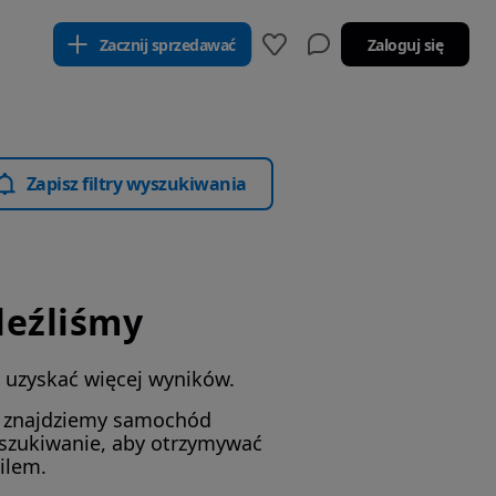
Zacznij sprzedawać
Zaloguj się
Zapisz filtry wyszukiwania
leźliśmy
by uzyskać więcej wyników.
i znajdziemy samochód
yszukiwanie, aby otrzymywać
ilem.