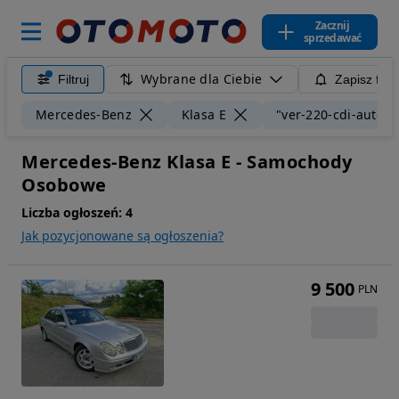
Zacznij
sprzedawać
Wybrane dla Ciebie
Filtruj
Zapisz filt
Mercedes-Benz
Klasa E
"ver-220-cdi-automa
Mercedes-Benz Klasa E - Samochody
Osobowe
Liczba ogłoszeń:
4
Jak pozycjonowane są ogłoszenia?
9 500
PLN