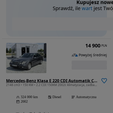
Kupujesz nowe
Sprawdź, ile
wart
jest Twó
14 900
PLN
Powyżej średniej
Mercedes-Benz Klasa E 220 CDI Automatik Classic
2148 cm3 • 150 KM • 2.2 CDI 150KM 2002r. klimatyzacja, zadbany, automat
324 000 km
Diesel
Automatyczna
2002