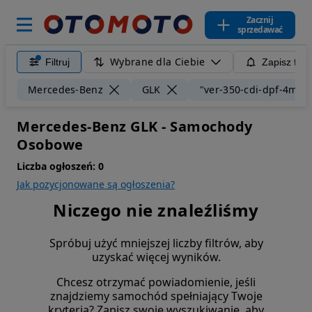
Zacznij
sprzedawać
Wybrane dla Ciebie
Filtruj
Zapisz filt
Mercedes-Benz
GLK
"ver-350-cdi-dpf-4mati
Mercedes-Benz GLK - Samochody
Osobowe
Liczba ogłoszeń:
0
Jak pozycjonowane są ogłoszenia?
Niczego nie znaleźliśmy
Spróbuj użyć mniejszej liczby filtrów, aby
uzyskać więcej wyników.
Chcesz otrzymać powiadomienie, jeśli
znajdziemy samochód spełniający Twoje
kryteria? Zapisz swoje wyszukiwanie, aby