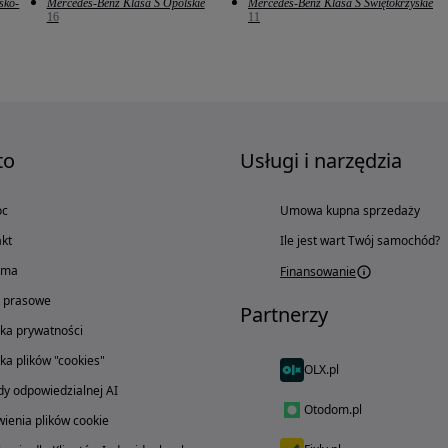
sko-
Mercedes-Benz Klasa S Opolskie
Mercedes-Benz Klasa S Świętokrzyskie
16
11
to
Usługi i narzędzia
oc
Umowa kupna sprzedaży
kt
Ile jest wart Twój samochód?
ama
Finansowanie
o prasowe
Partnerzy
yka prywatności
yka plików "cookies"
OLX.pl
y odpowiedzialnej AI
Otodom.pl
ienia plików cookie