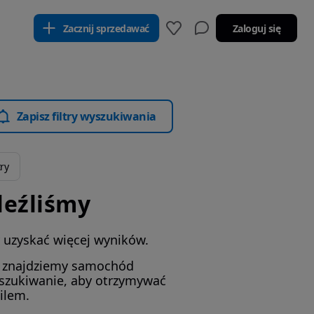
Zacznij sprzedawać
Zaloguj się
Zapisz filtry wyszukiwania
try
leźliśmy
by uzyskać więcej wyników.
i znajdziemy samochód
yszukiwanie, aby otrzymywać
ilem.