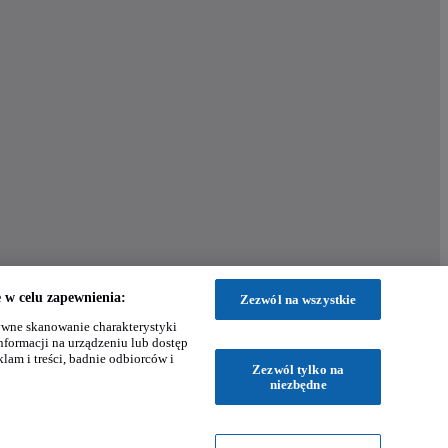
w celu zapewnienia:
Zezwól na wszystkie
wne skanowanie charakterystyki
nformacji na urządzeniu lub dostęp
klam i treści, badnie odbiorców i
Zezwól tylko na
niezbędne