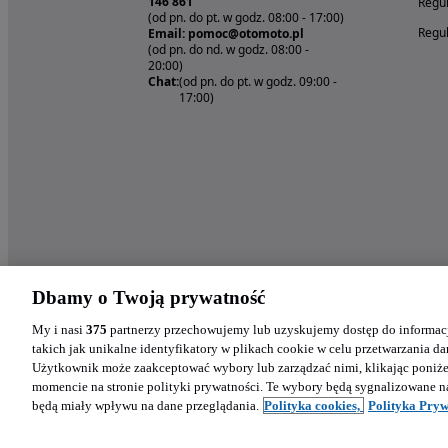
146 861
Regul
(od pn. do pt. w godz. 08:00 - 17:00)
Regul
Email: pomoc@otomoto.pl
(od pn. do nd. w godz. 08:00 -
20:00)
Chat:
(od pn. do pt. w godz. 09:00 -
17:00)
Dbamy o Twoją prywatność
My i nasi
375
partnerzy przechowujemy lub uzyskujemy dostęp do informacj
takich jak unikalne identyfikatory w plikach cookie w celu przetwarzania 
Użytkownik może zaakceptować wybory lub zarządzać nimi, klikając poniż
momencie na stronie polityki prywatności. Te wybory będą sygnalizowane n
będą miały wpływu na dane przeglądania.
Polityka cookies,
Polityka Pryw