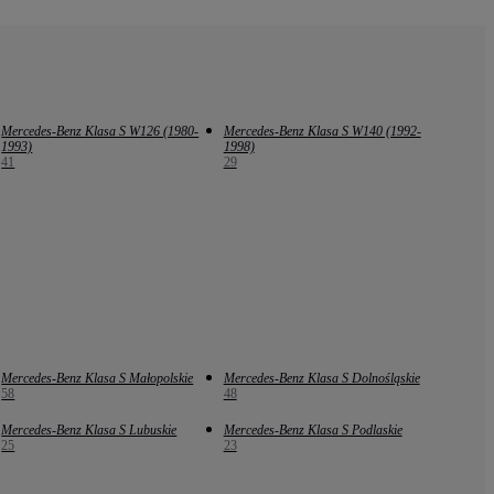
Mercedes-Benz Klasa S W126 (1980-
Mercedes-Benz Klasa S W140 (1992-
1993)
1998)
41
29
Mercedes-Benz Klasa S Małopolskie
Mercedes-Benz Klasa S Dolnośląskie
58
48
Mercedes-Benz Klasa S Lubuskie
Mercedes-Benz Klasa S Podlaskie
25
23