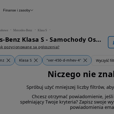
Finanse i zasoby
chody
Finansowanie
Leasing
dy
Narzędzie do wyceny samochodu
tryczne
Raport z inspekcji
obowe
Mercedes-Benz
Klasa S
m
Raport historii pojazdu
Mercedes-Benz Klasa S - Samochody Osobowe
Otomoto News
wane
ak pozycjonowane są ogłoszenia?
enz
Klasa S
"ver-450-d-mhev-4"
Wyczyść fil
Niczego nie zna
Spróbuj użyć mniejszej liczby filtrów, a
Chcesz otrzymać powiadomienie, jeśl
spełniający Twoje kryteria? Zapisz swoje w
powiadomienia ema