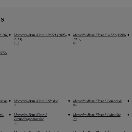
 S
2020-)
Mercedes-Benz Klasa S W221 (2005-
Mercedes-Benz Klasa S W220 (1998-
2013)
2005)
183
64
1972-
lskie
Mercedes-Benz Klasa S Śląskie
Mercedes-Benz Klasa S Pomorskie
98
84
ko-
Mercedes-Benz Klasa S
Mercedes-Benz Klasa S Lubelskie
Zachodniopomorskie
29
39