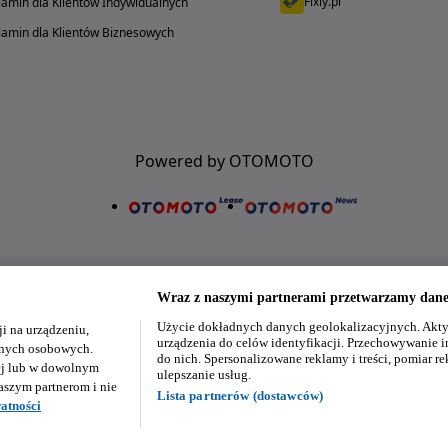
Fixly.pl
amin dla Klientów Indywidualnych
amin dla Klientów Biznesowych
Powered by OTOMOTO
Wraz z naszymi partnerami przetwarzamy dane 
Użycie dokładnych danych geolokalizacyjnych. Akty
i na urządzeniu,
Nasze aplikacje w twoim telefonie
urządzenia do celów identyfikacji. Przechowywanie i
danych osobowych.
do nich. Spersonalizowane reklamy i treści, pomiar re
ej lub w dowolnym
ulepszanie usług.
aszym partnerom i nie
Lista partnerów (dostawców)
atności