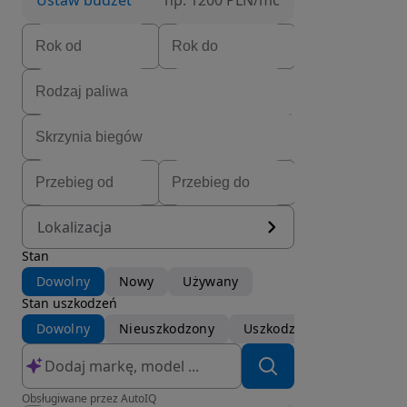
Ustaw budżet
np. 1200 PLN/mc
Lokalizacja
Stan
Dowolny
Nowy
Używany
Stan uszkodzeń
Dowolny
Nieuszkodzony
Uszkodzony
Obsługiwane przez AutoIQ