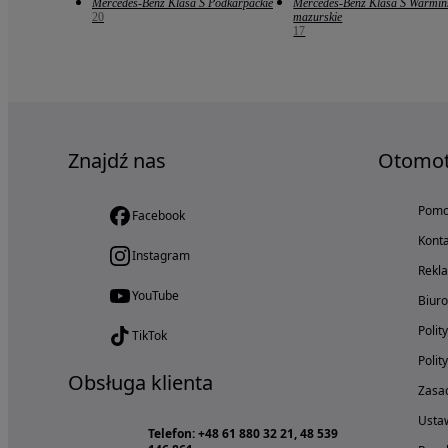
Mercedes-Benz Klasa S Podkarpackie
Mercedes-Benz Klasa S Warmiń
20
mazurskie
17
Znajdź nas
Otomo
Pom
Facebook
Konta
Instagram
Rekl
YouTube
Biur
Polit
TikTok
Polit
Obsługa klienta
Zasad
Ustaw
Telefon: +48 61 880 32 21, 48 539