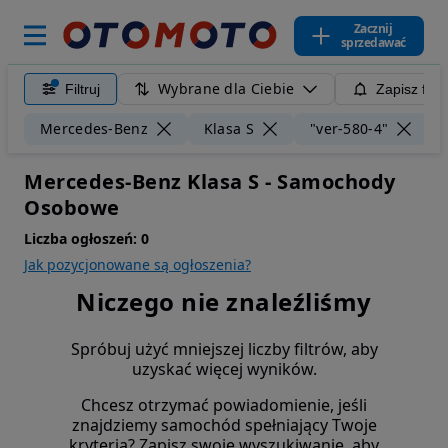
Zacznij
sprzedawać
Wybrane dla Ciebie
Filtruj
Zapisz filt
W
Mercedes-Benz
Klasa S
"ver-580-4"
Mercedes-Benz Klasa S - Samochody
Osobowe
Liczba ogłoszeń:
0
Jak pozycjonowane są ogłoszenia?
Niczego nie znaleźliśmy
Spróbuj użyć mniejszej liczby filtrów, aby
uzyskać więcej wyników.
Chcesz otrzymać powiadomienie, jeśli
znajdziemy samochód spełniający Twoje
kryteria? Zapisz swoje wyszukiwanie, aby