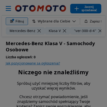
Zacznij
sprzedawać
Wybrane dla Ciebie
Filtruj
Zapisz filt
Mercedes-Benz
Klasa V
"ver-300-d-4"
Mercedes-Benz Klasa V - Samochody
Osobowe
Liczba ogłoszeń:
0
Jak pozycjonowane są ogłoszenia?
Niczego nie znaleźliśmy
Spróbuj użyć mniejszej liczby filtrów, aby
uzyskać więcej wyników.
Chcesz otrzymać powiadomienie, jeśli
znajdziemy samochód spełniający Twoje
kryteria? Zapisz swoje wyszukiwanie, aby