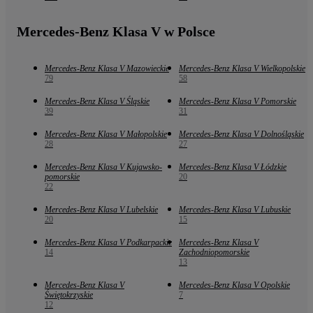
Mercedes-Benz Klasa V w Polsce
Mercedes-Benz Klasa V Mazowieckie
Mercedes-Benz Klasa V Wielkopolskie
79
58
Mercedes-Benz Klasa V Śląskie
Mercedes-Benz Klasa V Pomorskie
39
31
Mercedes-Benz Klasa V Małopolskie
Mercedes-Benz Klasa V Dolnośląskie
28
27
Mercedes-Benz Klasa V Kujawsko-
Mercedes-Benz Klasa V Łódzkie
pomorskie
20
22
Mercedes-Benz Klasa V Lubelskie
Mercedes-Benz Klasa V Lubuskie
20
15
Mercedes-Benz Klasa V Podkarpackie
Mercedes-Benz Klasa V
14
Zachodniopomorskie
13
Mercedes-Benz Klasa V
Mercedes-Benz Klasa V Opolskie
Świętokrzyskie
7
12