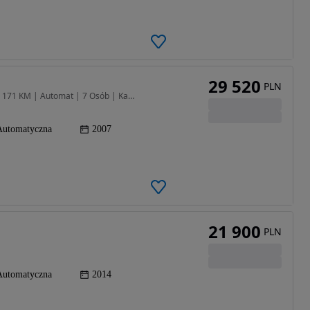
29 520
PLN
2488 cm3 • 171 KM • Nissan Pathfinder R51 2.5 dCi 171 KM | Automat | 7 Osób | Kamera | VAT 23 | Opłacony
Automatyczna
2007
21 900
PLN
Automatyczna
2014