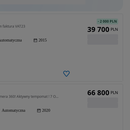
-
2 000 PLN
m faktura VAT23
39 700
PLN
Automatyczna
2015
66 800
PLN
3498 cm3 • 289 KM • 3.5 v6 189kM! Panorama ! Kamera 360! Aktywny tempomat ! 7 OS.
Automatyczna
2020