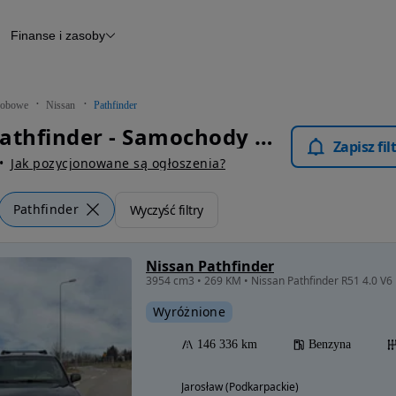
Finanse i zasoby
chody
Finansowanie
Leasing
dy
Narzędzie do wyceny samochodu
tryczne
Raport z inspekcji
obowe
Nissan
Pathfinder
m
Raport historii pojazdu
Nissan Pathfinder - Samochody Osobowe
Otomoto News
Zapisz fi
wane
Jak pozycjonowane są ogłoszenia?
Pathfinder
Wyczyść filtry
Nissan Pathfinder
Wyróżnione
146 336 km
Benzyna
Jarosław (Podkarpackie)