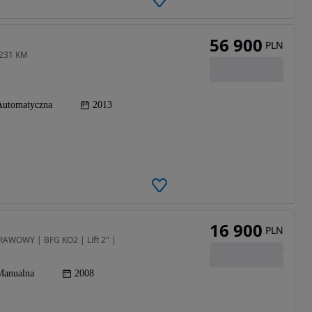
56 900
PLN
- 231 KM
Automatyczna
2013
16 900
PLN
RAWOWY | BFG KO2 | Lift 2" |
Manualna
2008