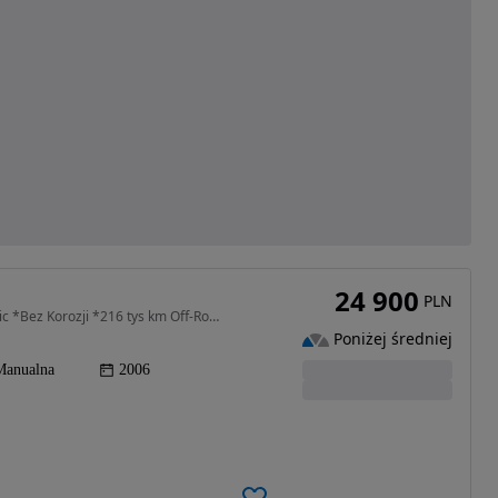
24 900
PLN
2488 cm3 • 174 KM • Niemiec 2.5dci 4x4 Climatronic *Bez Korozji *216 tys km Off-Road
Poniżej średniej
Manualna
2006