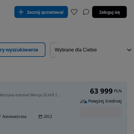
Zacznij sprzedawać
Zaloguj się
ltry wyszukiwania
63 999
PLN
3954 cm3 • 269 KM • Nissan Pathfinder R51 4.0 V6 Benzyna Automat Wersja SILVER 7-osobowy
Powyżej średniej
Automatyczna
2012