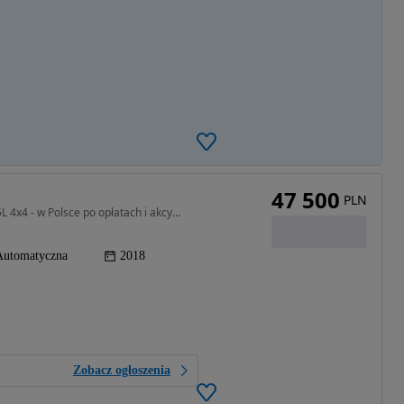
47 500
PLN
3498 cm3 • 275 KM • 2018 Nissan Pathfinder SL 3.5L 4x4 - w Polsce po opłatach i akcyzie
Automatyczna
2018
Zobacz ogłoszenia