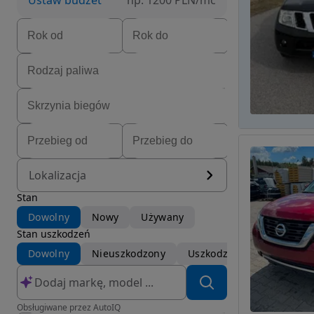
Ustaw budżet
np. 1200 PLN/mc
Lokalizacja
Stan
Dowolny
Nowy
Używany
Stan uszkodzeń
Dowolny
Nieuszkodzony
Uszkodzony
Obsługiwane przez AutoIQ