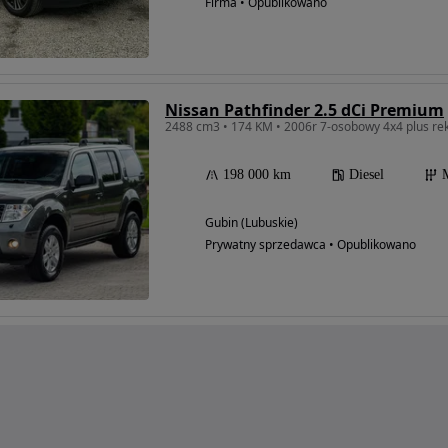
Firma • Opublikowano
Nissan Pathfinder 2.5 dCi Premium
2488 cm3 • 174 KM • 2006r 7-osobowy 4x4 plus rek
198 000 km
Diesel
Gubin (Lubuskie)
Prywatny sprzedawca • Opublikowano