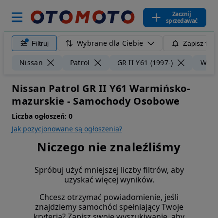
Zacznij
sprzedawać
Wybrane dla Ciebie
Filtruj
Zapisz filt
Nissan
Patrol
GR II Y61 (1997-)
Warm
Nissan Patrol GR II Y61 Warmińsko-
mazurskie - Samochody Osobowe
Liczba ogłoszeń:
0
Jak pozycjonowane są ogłoszenia?
Niczego nie znaleźliśmy
Spróbuj użyć mniejszej liczby filtrów, aby
uzyskać więcej wyników.
Chcesz otrzymać powiadomienie, jeśli
znajdziemy samochód spełniający Twoje
kryteria? Zapisz swoje wyszukiwanie, aby