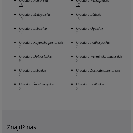
Omoda 5 Pomorskie
Omoda 5 Wielkopolskie
18
17
Omoda 5 Małopolskie
Omoda 5 Łódzkie
15
13
Omoda 5 Lubelskie
Omoda 5 Opolskie
12
7
Omoda 5 Kujawsko-pomorskie
Omoda 5 Podkarpackie
7
7
Omoda 5 Dolnośląskie
Omoda 5 Warmińsko-mazurskie
6
5
Omoda 5 Lubuskie
Omoda 5 Zachodniopomorskie
3
3
Omoda 5 Świętokrzyskie
Omoda 5 Podlaskie
3
3
Znajdź nas