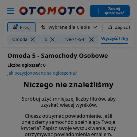
Zacznij
sprzedawać
Wybrane dla Ciebie
Filtruj
Zapisz filt
Wyczyść filtry
Omoda
5
"ver-1-5-t"
Omoda 5 - Samochody Osobowe
Liczba ogłoszeń:
0
Jak pozycjonowane są ogłoszenia?
Niczego nie znaleźliśmy
Spróbuj użyć mniejszej liczby filtrów, aby
uzyskać więcej wyników.
Chcesz otrzymać powiadomienie, jeśli
znajdziemy samochód spełniający Twoje
kryteria? Zapisz swoje wyszukiwanie, aby
otrzymywać powiadomienia emailem.