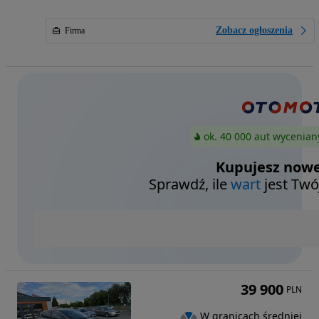
Zobacz ogłoszenia
Firma
ok. 40 000 aut wycenian
Kupujesz nowe
Sprawdź, ile
wart
jest Twó
39 900
PLN
W granicach średniej