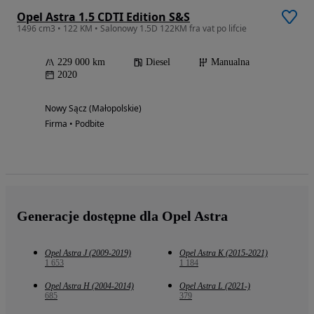
Opel Astra 1.5 CDTI Edition S&S
1496 cm3 • 122 KM • Salonowy 1.5D 122KM fra vat po lifcie
229 000 km
Diesel
Manualna
2020
Nowy Sącz (Małopolskie)
Firma • Podbite
Generacje dostępne dla Opel Astra
Opel Astra J (2009-2019)
Opel Astra K (2015-2021)
1 653
1 184
Opel Astra H (2004-2014)
Opel Astra L (2021-)
685
379