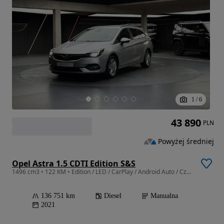
1
/
6
43 890
PLN
Powyżej średniej
Opel Astra 1.5 CDTI Edition S&S
1496 cm3 • 122 KM • Edition / LED / CarPlay / Android Auto / Czujniki parkowania / FV23%
136 751 km
Diesel
Manualna
2021