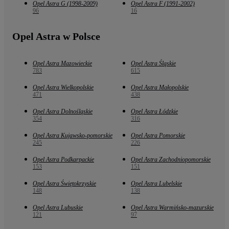
Opel Astra G (1998-2009)
Opel Astra F (1991-2002)
96
16
Opel Astra w Polsce
Opel Astra Mazowieckie
Opel Astra Śląskie
783
615
Opel Astra Wielkopolskie
Opel Astra Małopolskie
471
438
Opel Astra Dolnośląskie
Opel Astra Łódzkie
354
316
Opel Astra Kujawsko-pomorskie
Opel Astra Pomorskie
245
226
Opel Astra Podkarpackie
Opel Astra Zachodniopomorskie
153
151
Opel Astra Świętokrzyskie
Opel Astra Lubelskie
148
138
Opel Astra Lubuskie
Opel Astra Warmińsko-mazurskie
121
97