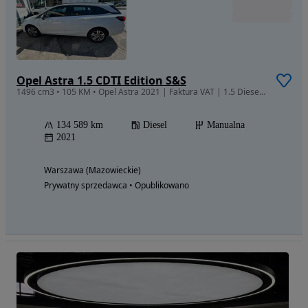
Opel Astra 1.5 CDTI Edition S&S
1496 cm3 • 105 KM • Opel Astra 2021 | Faktura VAT | 1.5 Diesel | Export | BEZWYPADKOWY
134 589 km
Diesel
Manualna
2021
Warszawa (Mazowieckie)
Prywatny sprzedawca • Opublikowano