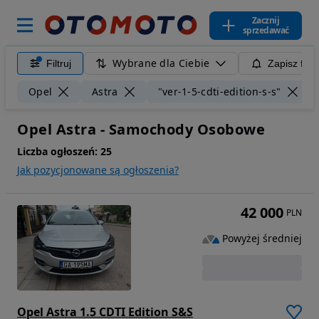
Zacznij
sprzedawać
Wybrane dla Ciebie
Filtruj
Zapisz filt
Opel
Astra
"ver-1-5-cdti-edition-s-s"
Opel Astra - Samochody Osobowe
Liczba ogłoszeń:
25
Jak pozycjonowane są ogłoszenia?
42 000
PLN
Powyżej średniej
Opel Astra 1.5 CDTI Edition S&S