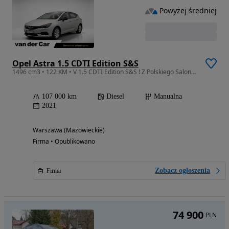
Powyżej średniej
Opel Astra 1.5 CDTI Edition S&S
1496 cm3 • 122 KM • V 1.5 CDTI Edition S&S ! Z Polskiego Salonu ! Faktura VAT !
107 000 km
Diesel
Manualna
2021
Warszawa (Mazowieckie)
Firma • Opublikowano
Zobacz ogłoszenia
Firma
74 900
PLN