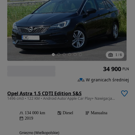
1
/
6
34 900
PLN
W granicach średniej
Opel Astra 1.5 CDTI Edition S&S
1496 cm3 • 122 KM • Android Auto/ Apple Car Play+ Nawigacja+ Czytanie Znaków
134 000 km
Diesel
Manualna
2019
Gniezno (Wielkopolskie)