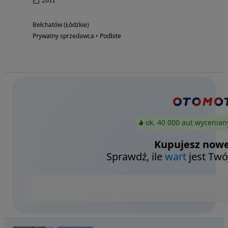
2011
Bełchatów (Łódzkie)
Prywatny sprzedawca • Podbite
ok. 40 000 aut wycenian
Kupujesz nowe
Sprawdź, ile
wart
jest Twó