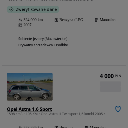
Zweryfikowane dane
324 000 km
Benzyna+LPG
Manualna
2007
Sobienie-Jeziory (Mazowieckie)
Prywatny sprzedawca • Podbite
4 000
PLN
Opel Astra 1.6 Sport
1598 cm3 • 105 KM • Opel Astra H Twinsport 1,6 kombi 2005 r.
337 876 km
Benzyna
Manualna