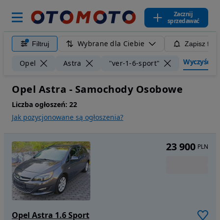
Zacznij
sprzedawać
Wybrane dla Ciebie
Filtruj
Zapisz filt
Wyczyść fil
Opel
Astra
"ver-1-6-sport"
Opel Astra - Samochody Osobowe
Liczba ogłoszeń:
22
Jak pozycjonowane są ogłoszenia?
23 900
PLN
Opel Astra 1.6 Sport