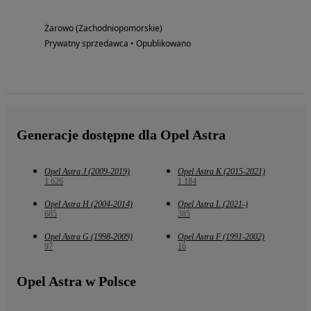
Żarowo (Zachodniopomorskie)
Prywatny sprzedawca • Opublikowano
Generacje dostępne dla Opel Astra
Opel Astra J (2009-2019)
Opel Astra K (2015-2021)
1 626
1 184
Opel Astra H (2004-2014)
Opel Astra L (2021-)
685
385
Opel Astra G (1998-2009)
Opel Astra F (1991-2002)
97
16
Opel Astra w Polsce