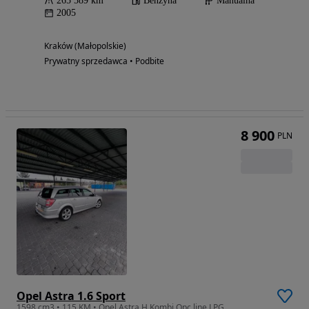
265 589 km
Benzyna
Manualna
2005
Kraków (Małopolskie)
Prywatny sprzedawca • Podbite
8 900
PLN
Opel Astra 1.6 Sport
1598 cm3 • 115 KM • Opel Astra H Kombi Opc line LPG