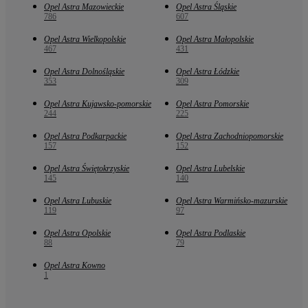
Opel Astra Mazowieckie
Opel Astra Śląskie
786
607
Opel Astra Wielkopolskie
Opel Astra Małopolskie
467
431
Opel Astra Dolnośląskie
Opel Astra Łódzkie
353
309
Opel Astra Kujawsko-pomorskie
Opel Astra Pomorskie
244
225
Opel Astra Podkarpackie
Opel Astra Zachodniopomorskie
157
152
Opel Astra Świętokrzyskie
Opel Astra Lubelskie
145
140
Opel Astra Lubuskie
Opel Astra Warmińsko-mazurskie
119
97
Opel Astra Opolskie
Opel Astra Podlaskie
88
79
Opel Astra Kowno
1