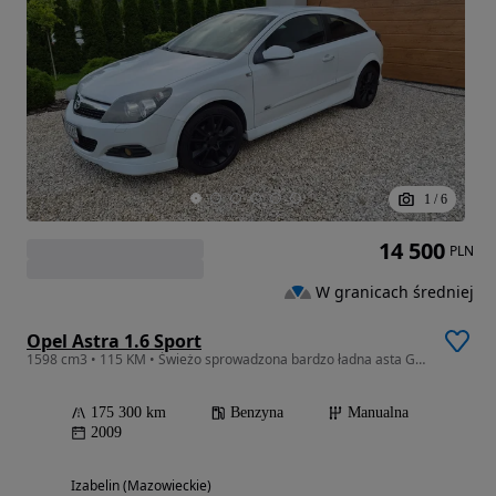
1
/
6
14 500
PLN
W granicach średniej
Opel Astra 1.6 Sport
1598 cm3 • 115 KM • Świeżo sprowadzona bardzo ładna asta Gtc OPC-Line
175 300 km
Benzyna
Manualna
2009
Izabelin (Mazowieckie)